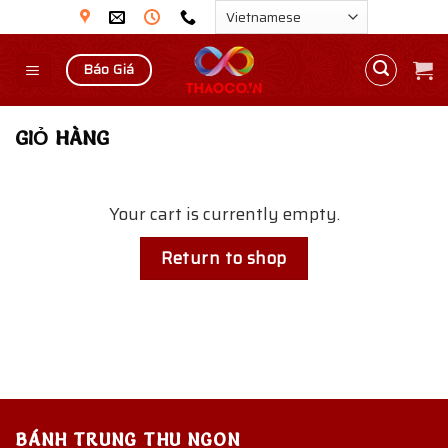
Skip
to
content
Báo Giá
GIỎ HÀNG
Your cart is currently empty.
Return to shop
BÁNH TRUNG THU NGON