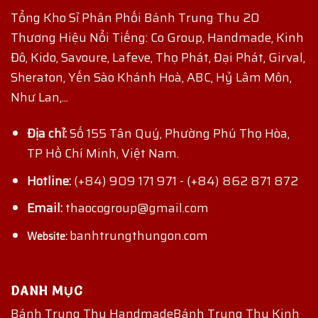
Tổng Kho Sỉ Phân Phối Bánh Trung Thu 20
Thương Hiệu Nổi Tiếng: Co Group, Handmade, Kinh
Đô, Kido, Savoure, Lafeve, Thọ Phát, Đại Phát, Girval,
Sheraton, Yến Sào Khánh Hoà, ABC, Hỷ Lâm Môn,
Như Lan,...
Địa chỉ:
Số 155 Tân Quý, Phường Phú Thọ Hòa,
TP Hồ Chí Minh, Việt Nam.
Hotline:
(+84) 909 171 971
-
(+84) 862 871 872
Email:
thaocogroup@gmail.com
banhtrungthungon.com
Website:
DANH MỤC
Bánh Trung Thu Handmade
Bánh Trung Thu Kinh