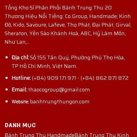
Tổng Kho Sỉ Phân Phối Bánh Trung Thu 20
Thương Hiệu Nổi Tiếng: Co Group, Handmade, Kinh
Đô, Kido, Savoure, Lafeve, Thọ Phát, Đại Phát, Girval,
Sheraton, Yến Sào Khánh Hoà, ABC, Hỷ Lâm Môn,
Như Lan,...
Địa chỉ:
Số 155 Tân Quý, Phường Phú Thọ Hòa,
TP Hồ Chí Minh, Việt Nam.
Hotline:
(+84) 909 171 971
-
(+84) 862 871 872
Email:
thaocogroup@gmail.com
banhtrungthungon.com
Website:
DANH MỤC
Bánh Trung Thu Handmade
Bánh Trung Thu Kinh