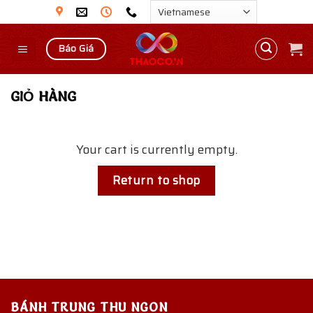
Skip
to
content
Báo Giá
GIỎ HÀNG
Your cart is currently empty.
Return to shop
BÁNH TRUNG THU NGON