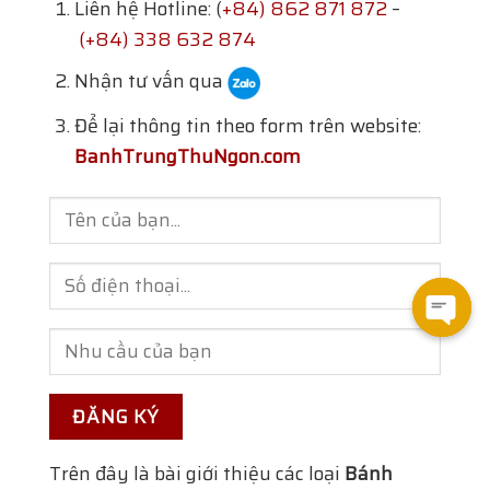
Liên hệ Hotline: (
+84) 862 871 872
–
(+84) 338 632 874
Nhận tư vấn qua
Để lại thông tin theo form trên website:
BanhTrungThuNgon.com
Open
chat
Trên đây là bài giới thiệu các loại
Bánh