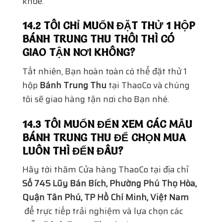
khỏe.
14.2 TÔI CHỈ MUỐN ĐẶT THỬ 1 HỘP
BÁNH TRUNG THU THÔI THÌ CÓ
GIAO TẬN NƠI KHÔNG?
Tất nhiên, Bạn hoàn toàn có thể đặt thử 1
hộp
Bánh Trung Thu
tại ThaoCo và chúng
tôi sẽ giao hàng tận nơi cho Bạn nhé.
14.3 TÔI MUỐN ĐẾN XEM CÁC MẪU
BÁNH TRUNG THU ĐỂ CHỌN MUA
LUÔN THÌ ĐẾN ĐÂU?
Hãy tới thăm Cửa hàng ThaoCo tại địa chỉ
Số 745 Lũy Bán Bích, Phường Phú Thọ Hòa,
Quận Tân Phú, TP Hồ Chí Minh, Việt Nam
để trực tiếp trải nghiệm và lựa chọn các