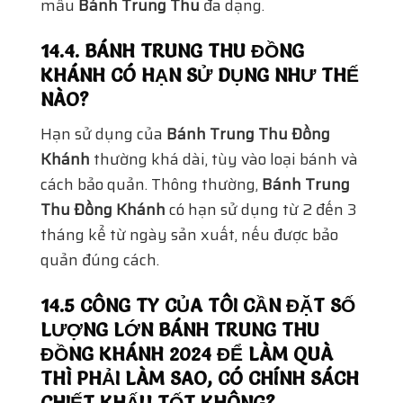
mẫu
Bánh Trung Thu
đa dạng.
14.4. BÁNH TRUNG THU ĐỒNG
KHÁNH CÓ HẠN SỬ DỤNG NHƯ THẾ
NÀO?
Hạn sử dụng của
Bánh Trung Thu Đồng
Khánh
thường khá dài, tùy vào loại bánh và
cách bảo quản. Thông thường,
Bánh Trung
Thu Đồng Khánh
có hạn sử dụng từ 2 đến 3
tháng kể từ ngày sản xuất, nếu được bảo
quản đúng cách.
14.5 CÔNG TY CỦA TÔI CẦN ĐẶT SỐ
LƯỢNG LỚN BÁNH TRUNG THU
ĐỒNG KHÁNH 2024 ĐỂ LÀM QUÀ
THÌ PHẢI LÀM SAO, CÓ CHÍNH SÁCH
CHIẾT KHẤU TỐT KHÔNG?