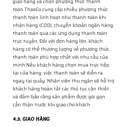
mình.Nếu khách hàng chọn mua trực tiếp
tại cửa hàng, việc thanh toán sẽ diễn ra
ngay tại quầy. Nhân viên thu ngân sẽ hỗ trợ
khách hàng hoàn tất các thủ tục cần thiết
và đảm bảo rằng sản phẩm được gói gọn
cẩn thận trước khi giao cho khách.
4.3. GIAO HÀNG
Sau khi hoàn tất quá trình đặt hàng và
thanh toán, ThaoCo sẽ tiến hành giao hàng
theo thời gian đã hẹn. Đối với khách hàng ở
khu vực nội thành, ThaoCo cam kết giao
hàng nhanh chóng trong vòng 1-2 giờ đồng
hồ. Đối với khách hàng ở các khu vực ngoại
thành hoặc tỉnh lẻ, thời gian giao hàng có
thể kéo dài hơn nhưng vẫn đảm bảo an toàn