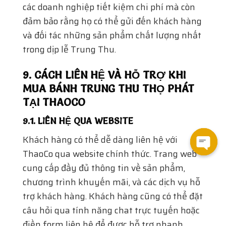
9.1. LIÊN HỆ QUA WEBSITE
Khách hàng có thể dễ dàng liên hệ với
ThaoCo qua website chính thức. Trang web
cung cấp đầy đủ thông tin về sản phẩm,
chương trình khuyến mãi, và các dịch vụ hỗ
trợ khách hàng. Khách hàng cũng có thể đặt
câu hỏi qua tính năng chat trực tuyến hoặc
điền form liên hệ để được hỗ trợ nhanh
chóng.
9.2. SỐ ĐIỆN THOẠI HỖ TRỢ
Open
ThaoCo cũng cung cấp đường dây nóng hỗ
trợ khách hàng, giúp khách hàng có thể gọi
chat
điện hỏi đáp trực tiếp về các sản phẩm, đặt
hàng, hoặc giải quyết các vấn đề phát sinh