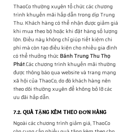
được thông báo qua website và trang mạng
xã hội của ThaoCo, do đó khách hàng nên
theo dõi thường xuyên để không bỏ lỡ các
ưu đãi hấp dẫn.
7.2. QUÀ TẶNG KÈM THEO ĐƠN HÀNG
Ngoài các chương trình giảm giá, ThaoCo
còn cung cấp nhiều quà tặng kèm theo cho
các đơn hàng nhất định. Khách hàng có thể
nhận thêm các sản phẩm nhỏ xinh hoặc
phiếu quà tặng khi mua hàng với số lượng
cụ thể, đây chính là một cách để tri ân
khách hàng trung thành.Cách làm này
không chỉ gia tăng giá trị đơn hàng mà còn
mang đến niềm vui cho khách hàng khi
nhận được món quà bất ngờ.