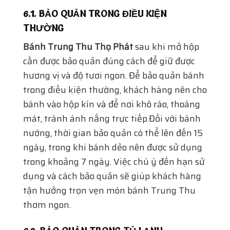
mát, tránh ánh nắng trực tiếp.Đối với bánh
nướng, thời gian bảo quản có thể lên đến 15
ngày, trong khi bánh dẻo nên được sử dụng
trong khoảng 7 ngày. Việc chú ý đến hạn sử
dụng và cách bảo quản sẽ giúp khách hàng
tận hưởng trọn vẹn món bánh Trung Thu
thơm ngon.
6.2. BẢO QUẢN TRONG TỦ LẠNH
Nếu khách hàng muốn bảo quản lâu hơn, có
thể cho bánh vào tủ lạnh. Tuy nhiên, trước
khi cho bánh vào tủ lạnh, hãy bọc kín bánh
bằng màng bọc thực phẩm hoặc cho vào
hộp kín để tránh hút ẩm và giữ nguyên
hương vị.Khi lấy bánh ra khỏi tủ lạnh, nên
để bánh ở nhiệt độ phòng trong vài phút