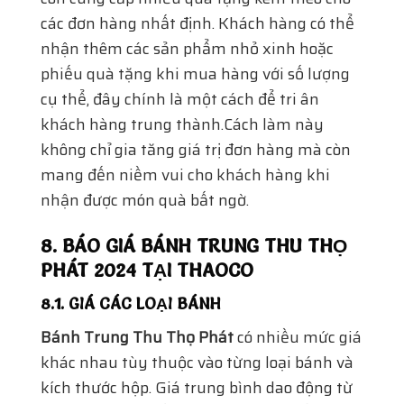
8. BÁO GIÁ BÁNH TRUNG THU THỌ
PHÁT 2024 TẠI THAOCO
8.1. GIÁ CÁC LOẠI BÁNH
Bánh Trung Thu Thọ Phát
có nhiều mức giá
khác nhau tùy thuộc vào từng loại bánh và
kích thước hộp. Giá trung bình dao động từ
vài chục nghìn đến vài trăm nghìn đồng cho
một hộp bánh, tùy theo hương vị và thiết kế
bao bì.Khách hàng có thể dễ dàng tham
khảo giá trên website của ThaoCo hoặc hỏi
nhân viên khi đến cửa hàng để nhận tư vấn
chi tiết hơn.
8.2. CHÍNH SÁCH CHIẾT KHẤU CHO ĐƠN