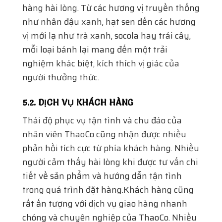
Thái độ phục vụ tận tình và chu đáo của
nhân viên ThaoCo cũng nhận được nhiều
phản hồi tích cực từ phía khách hàng. Nhiều
người cảm thấy hài lòng khi được tư vấn chi
tiết về sản phẩm và hướng dẫn tận tình
trong quá trình đặt hàng.Khách hàng cũng
rất ấn tượng với dịch vụ giao hàng nhanh
chóng và chuyên nghiệp của ThaoCo. Nhiều
người đã chia sẻ trải nghiệm tích cực khi
nhận hàng đúng hẹn và trong tình trạng tốt
nhất.
5.3. GIÁ CẢ HỢP LÝ
Về giá cả, nhiều khách hàng nhận xét rằng
mức giá của
Bánh Trung Thu Thọ Phát
rất
hợp lý so với chất lượng sản phẩm. Khách