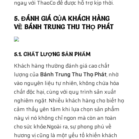
lượng của
Bánh Trung Thu Thọ Phát
, nhờ
vào nguyên liệu tự nhiên, không chứa hóa
chất độc hại, cùng với quy trình sản xuất
nghiêm ngặt. Nhiều khách hàng cho biết họ
cảm thấy yên tâm khi lựa chọn sản phẩm
này vì nó không chỉ ngon mà còn an toàn
cho sức khỏe.Ngoài ra, sự phong phú về
hương vị cũng là một yếu tố khiến khách
hàng hài lòng. Từ các hương vị truyền thống
như nhân đậu xanh, hạt sen đến các hương
vị mới lạ như trà xanh, socola hay trái cây,
mỗi loại bánh lại mang đến một trải
nghiệm khác biệt, kích thích vị giác của
người thưởng thức.
5.2. DỊCH VỤ KHÁCH HÀNG