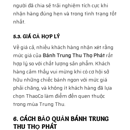
hàng cảm thấy vui mừng khi có cơ hội sở
hữu những chiếc bánh ngon với mức giá
phải chăng, và không ít khách hàng đã lựa
chọn ThaoCo làm điểm đến quen thuộc
trong mùa Trung Thu.
6. CÁCH BẢO QUẢN BÁNH TRUNG
THU THỌ PHÁT
6.1. BẢO QUẢN TRONG ĐIỀU KIỆN
THƯỜNG
Bánh Trung Thu Thọ Phát
sau khi mở hộp
cần được bảo quản đúng cách để giữ được
hương vị và độ tươi ngon. Để bảo quản bánh
trong điều kiện thường, khách hàng nên cho
bánh vào hộp kín và để nơi khô ráo, thoáng