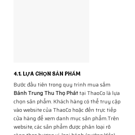
4.1. LỰA CHỌN SẢN PHẨM
Bước đầu tiên trong quy trình mua sắm
Bánh Trung Thu Thọ Phát
tại ThaoCo là lựa
chọn sản phẩm. Khách hàng có thể truy cập
vào website của ThaoCo hoặc đến trực tiếp
cửa hàng để xem danh mục sản phẩm.Trên
website, các sản phẩm được phân loại rõ
ràng theo hương vị, loại bánh (nướng/dẻo),
và giá cả. Mỗi sản phẩm đều có hình ảnh và
mô tả chi tiết, giúp khách hàng dễ dàng lựa
chọn. Nếu cần tư vấn thêm, khách hàng có
thể sử dụng tính năng chat trực tuyến hoặc
gọi điện đến hotline của ThaoCo.Đối với
khách hàng đến mua trực tiếp, nhân viên
tại cửa hàng sẽ giới thiệu chi tiết về các loại