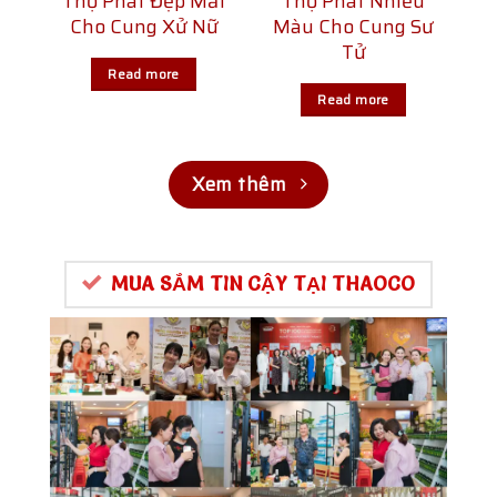
Thọ Phát Đẹp Mắt
Thọ Phát Nhiều
Cho Cung Xử Nữ
Màu Cho Cung Sư
Tử
Read more
Read more
Xem thêm
MUA SẮM TIN CẬY TẠI THAOCO