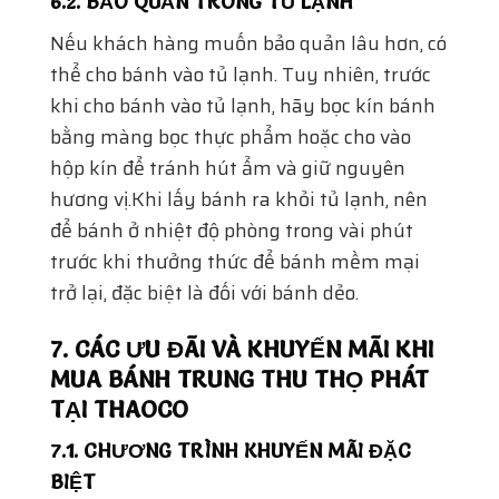
trước khi thưởng thức để bánh mềm mại
trở lại, đặc biệt là đối với bánh dẻo.
7. CÁC ƯU ĐÃI VÀ KHUYẾN MÃI KHI
MUA BÁNH TRUNG THU THỌ PHÁT
TẠI THAOCO
7.1. CHƯƠNG TRÌNH KHUYẾN MÃI ĐẶC
BIỆT
ThaoCo thường xuyên tổ chức các chương
trình khuyến mãi hấp dẫn trong dịp Trung
Thu. Khách hàng có thể nhận được giảm giá
khi mua theo bộ hoặc khi đặt hàng số lượng
lớn. Điều này không chỉ giúp tiết kiệm chi
phí mà còn tạo điều kiện cho nhiều gia đình
có thể thưởng thức
Bánh Trung Thu Thọ
Phát
.Các chương trình khuyến mãi thường