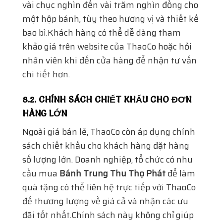
HÀNG LỚN
Ngoài giá bán lẻ, ThaoCo còn áp dụng chính
sách chiết khấu cho khách hàng đặt hàng
số lượng lớn. Doanh nghiệp, tổ chức có nhu
cầu mua
Bánh Trung Thu Thọ Phát
để làm
quà tặng có thể liên hệ trực tiếp với ThaoCo
để thương lượng về giá cả và nhận các ưu
đãi tốt nhất.Chính sách này không chỉ giúp
các doanh nghiệp tiết kiệm chi phí mà còn
đảm bảo rằng họ có thể gửi đến khách hàng
và đối tác những sản phẩm chất lượng nhất
trong dịp lễ Trung Thu.
9. CÁCH LIÊN HỆ VÀ HỖ TRỢ KHI
MUA BÁNH TRUNG THU THỌ PHÁT
TẠI THAOCO