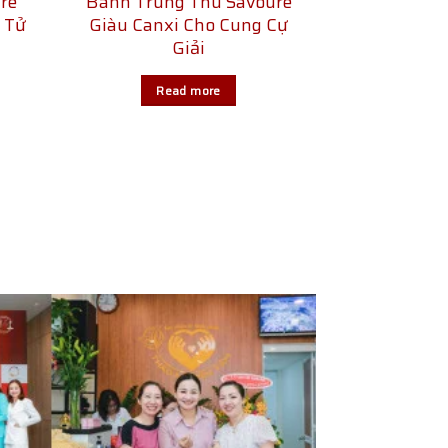
ré
Bánh Trung Thu Savouré
 Tử
Giàu Canxi Cho Cung Cự
Giải
Read more