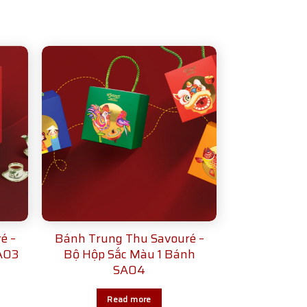
é –
Bánh Trung Thu Savouré –
A03
Bộ Hộp Sắc Màu 1 Bánh
SA04
Read more