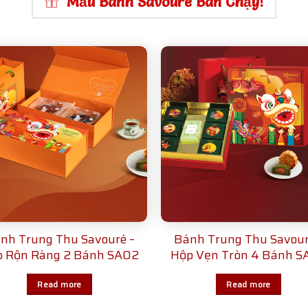
Mẫu Bánh Savouré Bán Chạy!
nh Trung Thu Savouré –
Bánh Trung Thu Savour
 Rộn Ràng 2 Bánh SA02
Hộp Vẹn Tròn 4 Bánh S
Read more
Read more