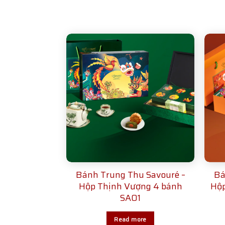
Bánh Trung Thu Savouré –
Bá
Hộp Thịnh Vượng 4 bánh
Hộp
SA01
Read more