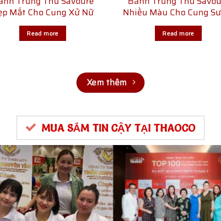
ánh Trung Thu Savouré
Bánh Trung Thu Savou
ẹp Mắt Cho Cung Xử Nữ
Nhiều Màu Cho Cung Sư
Read more
Read more
Xem thêm
MUA SẮM TIN CẬY TẠI THAOCO