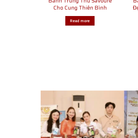
Bánh Trung Thu Savouré
B
Cho Cung Thiên Bình
Đ
Read more