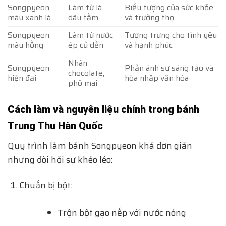
Songpyeon
Làm từ lá
Biểu tượng của sức khỏe
màu xanh lá
dâu tằm
và trường thọ
Songpyeon
Làm từ nước
Tượng trưng cho tình yêu
màu hồng
ép củ dền
và hạnh phúc
Nhân
Songpyeon
Phản ánh sự sáng tạo và
chocolate,
hiện đại
hòa nhập văn hóa
phô mai
Cách làm và nguyên liệu chính trong bánh
Trung Thu Hàn Quốc
Quy trình làm bánh Songpyeon khá đơn giản
nhưng đòi hỏi sự khéo léo:
Chuẩn bị bột:
Trộn bột gạo nếp với nước nóng