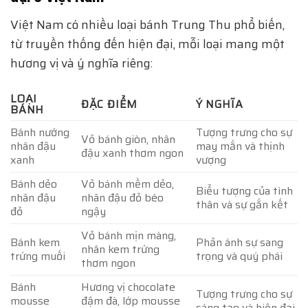
Việt Nam có nhiều loại bánh Trung Thu phổ biến,
từ truyền thống đến hiện đại, mỗi loại mang một
hương vị và ý nghĩa riêng:
LOẠI
ĐẶC ĐIỂM
Ý NGHĨA
BÁNH
Bánh nướng
Tượng trưng cho sự
Vỏ bánh giòn, nhân
nhân đậu
may mắn và thịnh
đậu xanh thơm ngon
xanh
vượng
Bánh dẻo
Vỏ bánh mềm dẻo,
Biểu tượng của tình
nhân đậu
nhân đậu đỏ béo
thân và sự gắn kết
đỏ
ngậy
Vỏ bánh mịn màng,
Bánh kem
Phản ánh sự sang
nhân kem trứng
trứng muối
trọng và quý phái
thơm ngon
Bánh
Hương vị chocolate
Tượng trưng cho sự
mousse
đậm đà, lớp mousse
sáng tạo và hiện đại