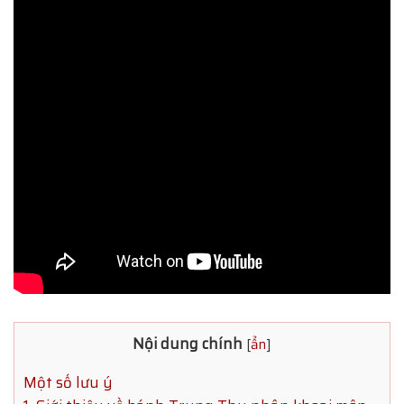
Nội dung chính
[
ẩn
]
Một số lưu ý