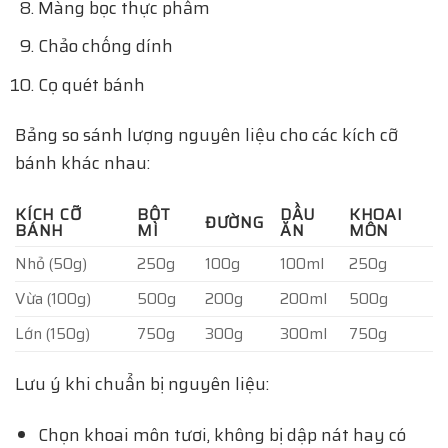
Màng bọc thực phẩm
Chảo chống dính
Cọ quét bánh
Bảng so sánh lượng nguyên liệu cho các kích cỡ
bánh khác nhau:
KÍCH CỠ
BỘT
DẦU
KHOAI
ĐƯỜNG
BÁNH
MÌ
ĂN
MÔN
Nhỏ (50g)
250g
100g
100ml
250g
Vừa (100g)
500g
200g
200ml
500g
Lớn (150g)
750g
300g
300ml
750g
Lưu ý khi chuẩn bị nguyên liệu:
Chọn khoai môn tươi, không bị dập nát hay có