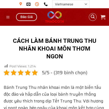
Skip
to
content
Báo Giá
CÁCH LÀM BÁNH TRUNG THU
NHÂN KHOAI MÔN THƠM
NGON
Post Views:
1.214
5/5 - (319 bình chọn)
Bánh Trung Thu nhân khoai môn là một biến tấu
độc đáo và hấp dẫn của loại bánh truyền thống
được yêu thích trong dịp Tết Trung Thu. Với hương
vị ngọt ngào, béo ngậy của khoai môn kết hợp cùng