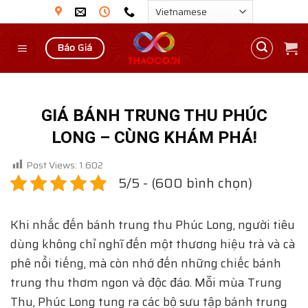
Skip
to
content
Báo Giá
GIÁ BÁNH TRUNG THU PHÚC
LONG – CÙNG KHÁM PHÁ!
Post Views:
1.602
5/5 - (600 bình chọn)
Khi nhắc đến bánh trung thu Phúc Long, người tiêu
dùng không chỉ nghĩ đến một thương hiệu trà và cà
phê nổi tiếng, mà còn nhớ đến những chiếc bánh
trung thu thơm ngon và độc đáo. Mỗi mùa Trung
Thu, Phúc Long tung ra các bộ sưu tập bánh trung