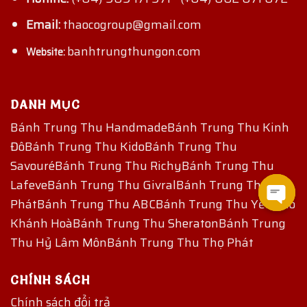
Email:
thaocogroup@gmail.com
banhtrungthungon.com
Website:
DANH MỤC
Bánh Trung Thu Handmade
Bánh Trung Thu Kinh
Đô
Bánh Trung Thu Kido
Bánh Trung Thu
Savouré
Bánh Trung Thu Richy
Bánh Trung Thu
Lafeve
Bánh Trung Thu Givral
Bánh Trung Thu Đại
Phát
Bánh Trung Thu ABC
Bánh Trung Thu Yến Sào
Khánh Hoà
Bánh Trung Thu Sheraton
Bánh Trung
Open
Thu Hỷ Lâm Môn
Bánh Trung Thu Thọ Phát
chat
CHÍNH SÁCH
Chính sách đổi trả