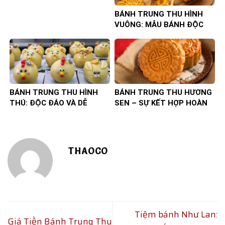
TRUYỀN THỐNG VÀ HIỆN
ĐẠI
BÁNH TRUNG THU HÌNH
VUÔNG: MẪU BÁNH ĐỘC
ĐÁO, SANG TRỌNG
BÁNH TRUNG THU HÌNH
BÁNH TRUNG THU HƯƠNG
THÚ: ĐỘC ĐÁO VÀ DỄ
SEN – SỰ KẾT HỢP HOÀN
THƯƠNG
HẢO
THAOCO
Tiệm bánh Như Lan:
Giá Tiền Bánh Trung Thu