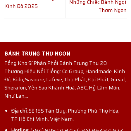
Những Chiếc Bánh Ngọt
Kinh Đô 2025
Thơm Ngon
BÁNH TRUNG THU NGON
Tổng Kho Sỉ Phân Phối Bánh Trung Thu 20
Thương Hiệu Nổi Tiếng: Co Group, Handmade, Kinh
Đô, Kido, Savoure, Lafeve, Thọ Phát, Đại Phát, Girval,
Sheraton, Yến Sào Khánh Hoà, ABC, Hỷ Lâm Môn,
Như Lan,...
Địa chỉ:
Số 155 Tân Quý, Phường Phú Thọ Hòa,
TP Hồ Chí Minh, Việt Nam.
Hotline:
(+84) 909 171 971
-
(+84) 862 871 872