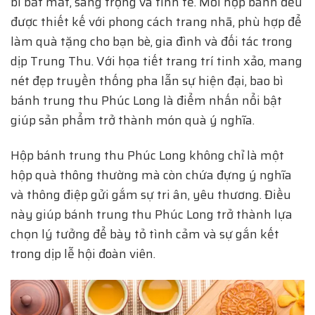
bì bắt mắt, sang trọng và tinh tế. Mỗi hộp bánh đều
được thiết kế với phong cách trang nhã, phù hợp để
làm quà tặng cho bạn bè, gia đình và đối tác trong
dịp Trung Thu. Với họa tiết trang trí tinh xảo, mang
nét đẹp truyền thống pha lẫn sự hiện đại, bao bì
bánh trung thu Phúc Long là điểm nhấn nổi bật
giúp sản phẩm trở thành món quà ý nghĩa.
Hộp bánh trung thu Phúc Long không chỉ là một
hộp quà thông thường mà còn chứa đựng ý nghĩa
và thông điệp gửi gắm sự tri ân, yêu thương. Điều
này giúp bánh trung thu Phúc Long trở thành lựa
chọn lý tưởng để bày tỏ tình cảm và sự gắn kết
trong dịp lễ hội đoàn viên.