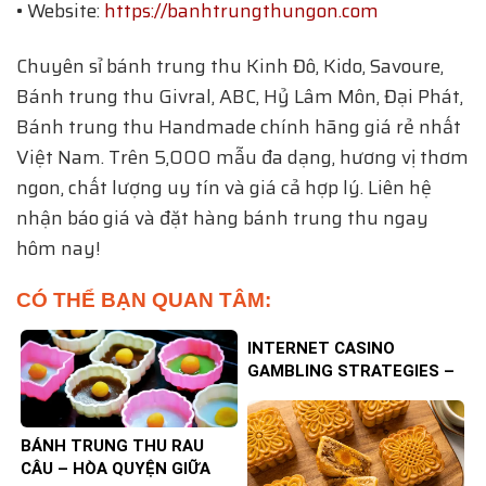
• Website:
https://banhtrungthungon.com
Chuyên sỉ bánh trung thu Kinh Đô, Kido, Savoure,
Bánh trung thu Givral, ABC, Hỷ Lâm Môn, Đại Phát,
Bánh trung thu Handmade chính hãng giá rẻ nhất
Việt Nam. Trên 5,000 mẫu đa dạng, hương vị thơm
ngon, chất lượng uy tín và giá cả hợp lý. Liên hệ
nhận báo giá và đặt hàng bánh trung thu ngay
hôm nay!
CÓ THỂ BẠN QUAN TÂM:
INTERNET CASINO
GAMBLING STRATEGIES –
TIPS TO INCREASE YOUR
CHANCES OF WINNING
BÁNH TRUNG THU RAU
CÂU – HÒA QUYỆN GIỮA