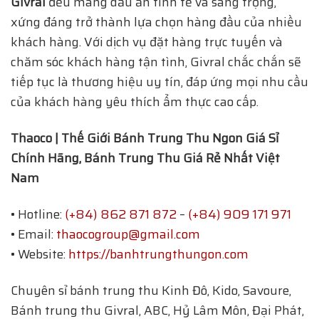
Givral
đều mang dấu ấn tinh tế và sang trọng,
xứng đáng trở thành lựa chọn hàng đầu của nhiều
khách hàng. Với dịch vụ đặt hàng trực tuyến và
chăm sóc khách hàng tận tình, Givral chắc chắn sẽ
tiếp tục là thương hiệu uy tín, đáp ứng mọi nhu cầu
của khách hàng yêu thích ẩm thực cao cấp.
Thaoco | Thế Giới Bánh Trung Thu Ngon Giá Sỉ
Chính Hãng, Bánh Trung Thu Giá Rẻ Nhất Việt
Nam
• Hotline:
(+84) 862 871 872
–
(+84) 909 171 971
• Email:
thaocogroup@gmail.com
• Website:
https://banhtrungthungon.com
Chuyên sỉ bánh trung thu Kinh Đô, Kido, Savoure,
Bánh trung thu Givral, ABC, Hỷ Lâm Môn, Đại Phát,