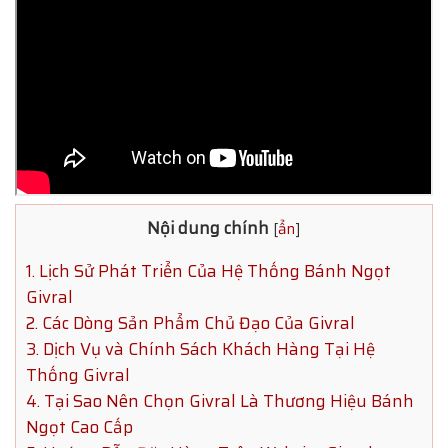
Nội dung chính
[
ẩn
]
1. Lịch Sử Phát Triển Của Hệ Thống Bánh Ngọt
Givral
2. Các Dòng Sản Phẩm Chủ Đạo Của Givral
3. Dịch Vụ và Chính Sách Khách Hàng Tại Hệ
Thống Givral
4. Tại Sao Nên Chọn Givral Là Thương Hiệu Bánh
Ngọt Cao Cấp