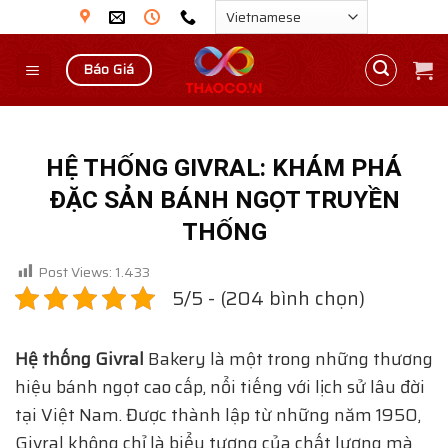
Skip
to
content
Báo Giá
HỆ THỐNG GIVRAL: KHÁM PHÁ
ĐẶC SẢN BÁNH NGỌT TRUYỀN
THỐNG
Post Views:
1.433
5/5 - (204 bình chọn)
Hệ thống Givral
Bakery là một trong những thương
hiệu bánh ngọt cao cấp, nổi tiếng với lịch sử lâu đời
tại Việt Nam. Được thành lập từ những năm 1950,
Givral không chỉ là biểu tượng của chất lượng mà