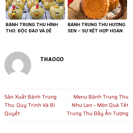
BÁNH TRUNG THU HÌNH
BÁNH TRUNG THU HƯƠNG
THÚ: ĐỘC ĐÁO VÀ DỄ
SEN – SỰ KẾT HỢP HOÀN
THƯƠNG
HẢO
THAOCO
Sản Xuất Bánh Trung
Menu Bánh Trung Thu
Thu: Quy Trình Và Bí
Như Lan – Món Quà Tết
Quyết
Trung Thu Đầy Ấn Tượng