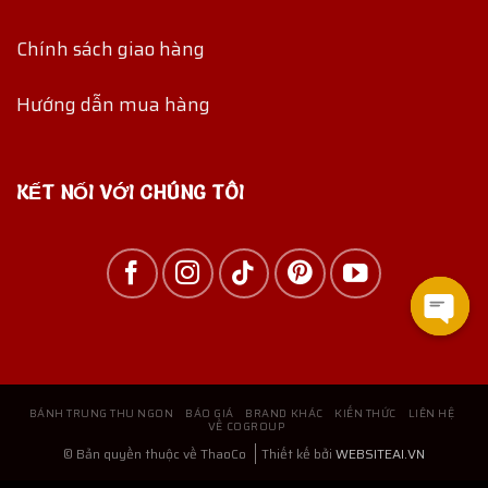
Chính sách giao hàng
Hướng dẫn mua hàng
KẾT NỐI VỚI CHÚNG TÔI
Open
chat
BÁNH TRUNG THU NGON
BÁO GIÁ
BRAND KHÁC
KIẾN THỨC
LIÊN HỆ
VỀ COGROUP
© Bản quyền thuộc về ThaoCo
Thiết kế bởi
WEBSITEAI.VN