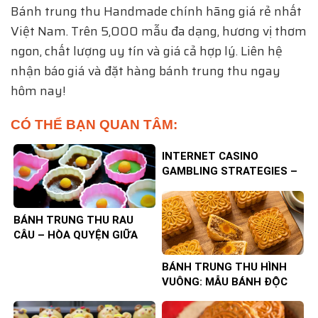
Bánh trung thu Handmade chính hãng giá rẻ nhất
Việt Nam. Trên 5,000 mẫu đa dạng, hương vị thơm
ngon, chất lượng uy tín và giá cả hợp lý. Liên hệ
nhận báo giá và đặt hàng bánh trung thu ngay
hôm nay!
CÓ THỂ BẠN QUAN TÂM:
INTERNET CASINO
GAMBLING STRATEGIES –
TIPS TO INCREASE YOUR
CHANCES OF WINNING
BÁNH TRUNG THU RAU
CÂU – HÒA QUYỆN GIỮA
TRUYỀN THỐNG VÀ HIỆN
ĐẠI
BÁNH TRUNG THU HÌNH
VUÔNG: MẪU BÁNH ĐỘC
ĐÁO, SANG TRỌNG