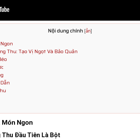
Nội dung chính
[
ẩn
]
 Ngon
ng Thu: Tạo Vị Ngọt Và Bảo Quản
Béo
ực
ng
 Dẫn
Thu
ủa Món Ngon
 Thu Đầu Tiên Là Bột