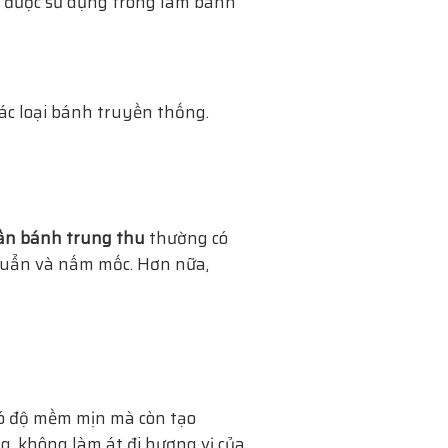
g được sử dụng trong làm bánh
ác loại bánh truyền thống.
n bánh trung thu
thường có
khuẩn và nấm mốc. Hơn nữa,
có độ mềm mịn mà còn tạo
, không làm át đi hương vị của