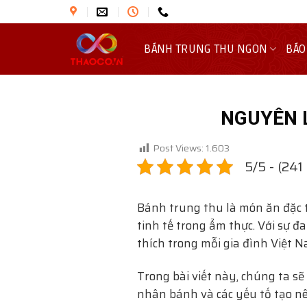
Skip
to
content
BÁNH TRUNG THU NGON
BÁO
NGUYÊN 
Post Views:
1.603
5/5 - (241
Bánh trung thu là món ăn đặc 
tinh tế trong ẩm thực. Với sự 
thích trong mỗi gia đình Việt N
Trong bài viết này, chúng ta 
nhân bánh và các yếu tố tạo nê