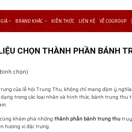
 GIÁ
BRAND KHÁC
KIẾN THỨC
LIÊN HỆ
VỀ COGROUP
LIỆU CHỌN THÀNH PHẦN BÁNH T
 bình chọn)
trưng của lễ hội Trung Thu, không chỉ mang đậm ý nghĩa
đa dạng trong các loại nhân và hình thức, bánh trung thu
am.
sẽ cùng khám phá những
thành phần bánh trung thu
truy
n hương vị đặc trưng.