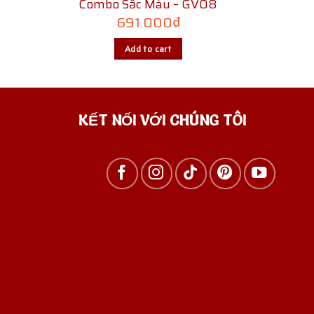
Combo Sắc Màu – GV08
691.000
₫
Add to cart
KẾT NỐI VỚI CHÚNG TÔI