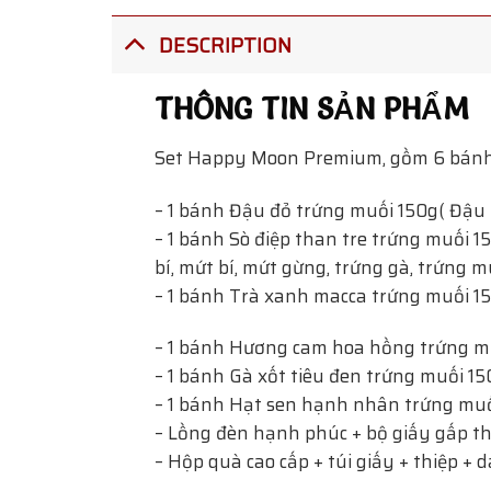
DESCRIPTION
THÔNG TIN SẢN PHẨM
Set Happy Moon Premium, gồm 6 bánh 1
– 1 bánh Đậu đỏ trứng muối 150g( Đậu 
– 1 bánh Sò điệp than tre trứng muối 1
bí, mứt bí, mứt gừng, trứng gà, trứng m
– 1 bánh Trà xanh macca trứng muối 150
– 1 bánh Hương cam hoa hồng trứng mu
– 1 bánh Gà xốt tiêu đen trứng muối 150
– 1 bánh Hạt sen hạnh nhân trứng muối
– Lồng đèn hạnh phúc + bộ giấy gấp th
– Hộp quà cao cấp + túi giấy + thiệp + 