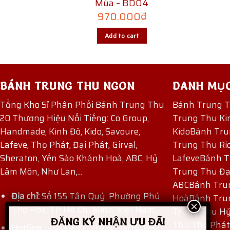
6
Mùa – BD04
970.000
₫
Add to cart
BÁNH TRUNG THU NGON
DANH MỤ
Tổng Kho Sỉ Phân Phối Bánh Trung Thu
Bánh Trung 
20 Thương Hiệu Nổi Tiếng: Co Group,
Trung Thu Ki
Handmade, Kinh Đô, Kido, Savoure,
Kido
Bánh Tru
Lafeve, Thọ Phát, Đại Phát, Girval,
Trung Thu Ri
Sheraton, Yến Sào Khánh Hoà, ABC, Hỷ
Lafeve
Bánh T
Lâm Môn, Như Lan,...
Trung Thu Đạ
ABC
Bánh Tru
Địa chỉ:
Số 155 Tân Quý, Phường Phú
Hoà
Bánh Tru
Thọ Hòa, TP Hồ Chí Minh, Việt Nam.
Trung Thu H
ĐĂNG KÝ NHẬN ƯU ĐÃI
Thu Thọ Phát
Hotline:
(+84) 909 171 971
-
(+84) 862