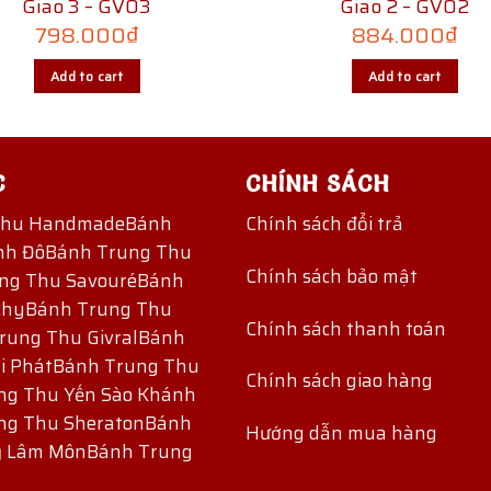
Giao 3 – GV03
Giao 2 – GV02
798.000
₫
884.000
₫
Add to cart
Add to cart
C
CHÍNH SÁCH
Thu Handmade
Bánh
Chính sách đổi trả
nh Đô
Bánh Trung Thu
Chính sách bảo mật
ng Thu Savouré
Bánh
chy
Bánh Trung Thu
Chính sách thanh toán
rung Thu Givral
Bánh
i Phát
Bánh Trung Thu
Chính sách giao hàng
ng Thu Yến Sào Khánh
ng Thu Sheraton
Bánh
Hướng dẫn mua hàng
ỷ Lâm Môn
Bánh Trung