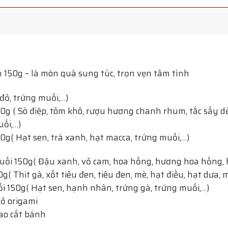
50g – là món quà sung túc, trọn vẹn tâm tình
đỏ, trứng muối,…)
50g ( Sò điệp, tôm khô, rượu hương chanh rhum, tắc sấy dẻ
uối,…)
g( Hạt sen, trà xanh, hạt macca, trứng muối,…)
ối 150g( Đậu xanh, vỏ cam, hoa hồng, hương hoa hồng, h
g( Thịt gà, xốt tiêu đen, tiêu đen, mè, hạt điều, hạt dưa, 
 150g( Hạt sen, hạnh nhân, trứng gà, trứng muối,…)
ỏ origami
dao cắt bánh