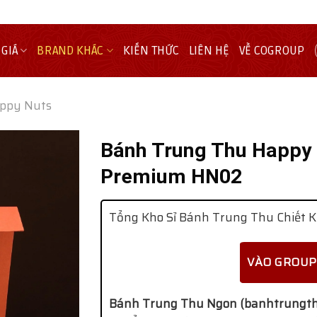
 GIÁ
BRAND KHÁC
KIẾN THỨC
LIÊN HỆ
VỀ COGROUP
ppy Nuts
Bánh Trung Thu Happy 
Premium HN02
Tổng Kho Sỉ Bánh Trung Thu Chiết K
VÀO GROUP
Bánh Trung Thu Ngon (banhtrungth