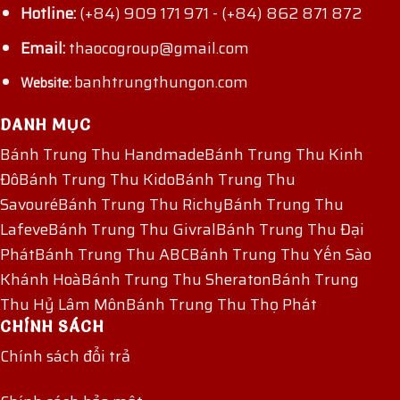
Hotline:
(+84) 909 171 971
-
(+84) 862 871 872
Email:
thaocogroup@gmail.com
banhtrungthungon.com
Website:
DANH MỤC
Bánh Trung Thu Handmade
Bánh Trung Thu Kinh
Đô
Bánh Trung Thu Kido
Bánh Trung Thu
Savouré
Bánh Trung Thu Richy
Bánh Trung Thu
Lafeve
Bánh Trung Thu Givral
Bánh Trung Thu Đại
Phát
Bánh Trung Thu ABC
Bánh Trung Thu Yến Sào
Khánh Hoà
Bánh Trung Thu Sheraton
Bánh Trung
Thu Hỷ Lâm Môn
Bánh Trung Thu Thọ Phát
CHÍNH SÁCH
Chính sách đổi trả