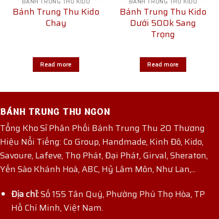
BÁNH TRUNG THU KIDO
BÁNH TRUNG THU KIDO
Bánh Trung Thu Kido
Bánh Trung Thu Kido
Chay
Dưới 500k Sang
Trọng
Read more
Read more
BÁNH TRUNG THU NGON
Tổng Kho Sỉ Phân Phối Bánh Trung Thu 20 Thương
Hiệu Nổi Tiếng: Co Group, Handmade, Kinh Đô, Kido,
Savoure, Lafeve, Thọ Phát, Đại Phát, Girval, Sheraton,
Yến Sào Khánh Hoà, ABC, Hỷ Lâm Môn, Như Lan,...
Địa chỉ:
Số 155 Tân Quý, Phường Phú Thọ Hòa, TP
Hồ Chí Minh, Việt Nam.