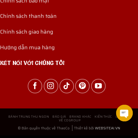
Chính sách bảo mật
Chính sách thanh toán
Chính sách giao hàng
Hướng dẫn mua hàng
KẾT NỐI VỚI CHÚNG TÔI
BÁNH TRUNG THU NGON
BÁO GIÁ
BRAND KHÁC
KIẾN THỨC
LIÊN HỆ
VỀ COGROUP
Open
© Bản quyền thuộc về ThaoCo
Thiết kế bởi
WEBSITEAI.VN