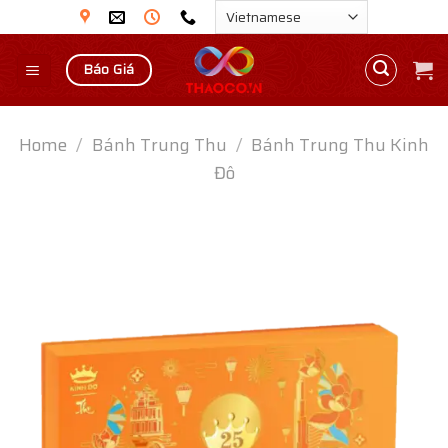
Skip
to
content
Báo Giá
Home
/
Bánh Trung Thu
/
Bánh Trung Thu Kinh
Đô