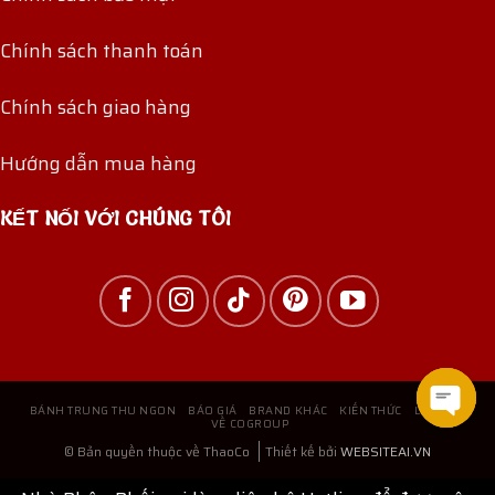
Chính sách thanh toán
Chính sách giao hàng
Hướng dẫn mua hàng
KẾT NỐI VỚI CHÚNG TÔI
BÁNH TRUNG THU NGON
BÁO GIÁ
BRAND KHÁC
KIẾN THỨC
LIÊN HỆ
VỀ COGROUP
Open
© Bản quyền thuộc về ThaoCo
Thiết kế bởi
WEBSITEAI.VN
chat