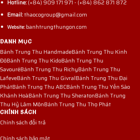
Hotline:
(+84) 909 171 971
-
(+84) 862 871 872
Email:
thaocogroup@gmail.com
banhtrungthungon.com
Website:
DANH MỤC
Bánh Trung Thu Handmade
Bánh Trung Thu Kinh
Đô
Bánh Trung Thu Kido
Bánh Trung Thu
Savouré
Bánh Trung Thu Richy
Bánh Trung Thu
Lafeve
Bánh Trung Thu Givral
Bánh Trung Thu Đại
Phát
Bánh Trung Thu ABC
Bánh Trung Thu Yến Sào
Khánh Hoà
Bánh Trung Thu Sheraton
Bánh Trung
Thu Hỷ Lâm Môn
Bánh Trung Thu Thọ Phát
CHÍNH SÁCH
Chính sách đổi trả
Chính sách bảo mật