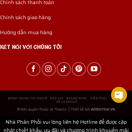
Chính sách thanh toán
Chính sách giao hàng
Hướng dẫn mua hàng
KẾT NỐI VỚI CHÚNG TÔI
BÁNH TRUNG THU NGON
BÁO GIÁ
BRAND KHÁC
KIẾN THỨC
LIÊN HỆ
VỀ COGROUP
Open
© Bản quyền thuộc về ThaoCo
Thiết kế bởi
WEBSITEAI.VN
chat
Nhà Phân Phối vui lòng liên hệ Hotline để được cập
nhật chiết khấu, ưu đãi và chương trình khuyến mãi