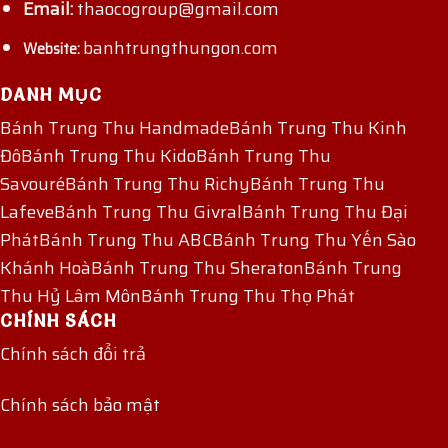
Email:
thaocogroup@gmail.com
banhtrungthungon.com
Website:
DANH MỤC
Bánh Trung Thu Handmade
Bánh Trung Thu Kinh
Đô
Bánh Trung Thu Kido
Bánh Trung Thu
Savouré
Bánh Trung Thu Richy
Bánh Trung Thu
Lafeve
Bánh Trung Thu Givral
Bánh Trung Thu Đại
Phát
Bánh Trung Thu ABC
Bánh Trung Thu Yến Sào
Khánh Hoà
Bánh Trung Thu Sheraton
Bánh Trung
Thu Hỷ Lâm Môn
Bánh Trung Thu Thọ Phát
CHÍNH SÁCH
Chính sách đổi trả
Chính sách bảo mật