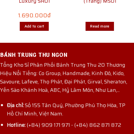
Luxury SR01
(Trắng) MS01
1.690.000
₫
Add to cart
Read more
BÁNH TRUNG THU NGON
Tổng Kho Sỉ Phân Phối Bánh Trung Thu 20 Thương
Hiệu Nổi Tiếng: Co Group, Handmade, Kinh Đô, Kido,
Savoure, Lafeve, Thọ Phát, Đại Phát, Girval, Sheraton,
Yến Sào Khánh Hoà, ABC, Hỷ Lâm Môn, Như Lan,...
Địa chỉ:
Số 155 Tân Quý, Phường Phú Thọ Hòa, TP
Hồ Chí Minh, Việt Nam.
Hotline:
(+84) 909 171 971
-
(+84) 862 871 872