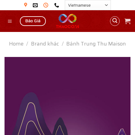
Skip
to
content
Báo Giá
Home
/
Brand khác
/
Bánh Trung Thu Maison