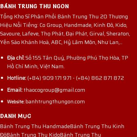
BÁNH TRUNG THU NGON
Tổng Kho Sỉ Phân Phối Bánh Trung Thu 20 Thương
Hiệu Nổi Tiếng: Co Group, Handmade, Kinh Đô, Kido,
Savoure, Lafeve, Thọ Phát, Đại Phát, Girval, Sheraton,
Yến Sào Khánh Hoà, ABC, Hỷ Lâm Môn, Như Lan,...
Địa chỉ:
Số 155 Tân Quý, Phường Phú Thọ Hòa, TP
Hồ Chí Minh, Việt Nam.
Hotline:
(+84) 909 171 971
-
(+84) 862 871 872
Email:
thaocogroup@gmail.com
banhtrungthungon.com
Website:
DANH MỤC
Bánh Trung Thu Handmade
Bánh Trung Thu Kinh
Đô
Bánh Trung Thu Kido
Bánh Trung Thu