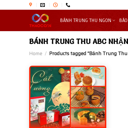
Skip
to
content
BÁNH TRUNG THU NGON
BÁO
BÁNH TRUNG THU ABC NHẬN
Home
/
Products tagged “Bánh Trung Thu