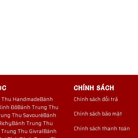
ỤC
CHÍNH SÁCH
g Thu Handmade
Bánh
Chính sách đổi trả
Kinh Đô
Bánh Trung Thu
Chính sách bảo mật
rung Thu Savouré
Bánh
Richy
Bánh Trung Thu
Chính sách thanh toán
 Trung Thu Givral
Bánh