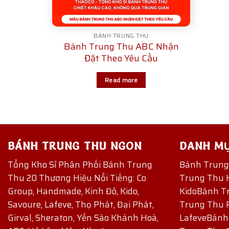
BÁNH TRUNG THU
Bánh Trung Thu ABC Nhận
Đặt Theo Yêu Cầu
Read more
BÁNH TRUNG THU NGON
DANH M
Tổng Kho Sỉ Phân Phối Bánh Trung
Bánh Trun
Thu 20 Thương Hiệu Nổi Tiếng: Co
Trung Thu 
Group, Handmade, Kinh Đô, Kido,
Kido
Bánh T
Savoure, Lafeve, Thọ Phát, Đại Phát,
Trung Thu 
Girval, Sheraton, Yến Sào Khánh Hoà,
Lafeve
Bánh