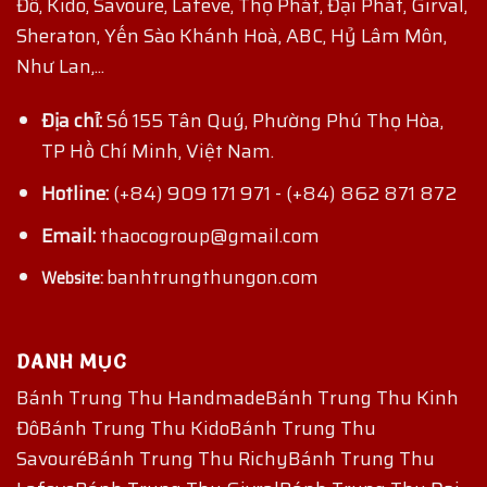
Đô, Kido, Savoure, Lafeve, Thọ Phát, Đại Phát, Girval,
Sheraton, Yến Sào Khánh Hoà, ABC, Hỷ Lâm Môn,
Như Lan,...
Địa chỉ:
Số 155 Tân Quý, Phường Phú Thọ Hòa,
TP Hồ Chí Minh, Việt Nam.
Hotline:
(+84) 909 171 971
-
(+84) 862 871 872
Email:
thaocogroup@gmail.com
banhtrungthungon.com
Website:
DANH MỤC
Bánh Trung Thu Handmade
Bánh Trung Thu Kinh
Đô
Bánh Trung Thu Kido
Bánh Trung Thu
Savouré
Bánh Trung Thu Richy
Bánh Trung Thu