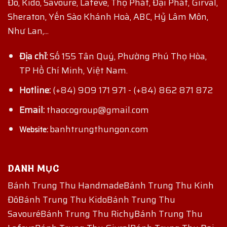
Đô, Kido, Savoure, Lafeve, Thọ Phát, Đại Phát, Girval,
Sheraton, Yến Sào Khánh Hoà, ABC, Hỷ Lâm Môn,
Như Lan,...
Địa chỉ:
Số 155 Tân Quý, Phường Phú Thọ Hòa,
TP Hồ Chí Minh, Việt Nam.
Hotline:
(+84) 909 171 971
-
(+84) 862 871 872
Email:
thaocogroup@gmail.com
banhtrungthungon.com
Website:
DANH MỤC
Bánh Trung Thu Handmade
Bánh Trung Thu Kinh
Đô
Bánh Trung Thu Kido
Bánh Trung Thu
Savouré
Bánh Trung Thu Richy
Bánh Trung Thu