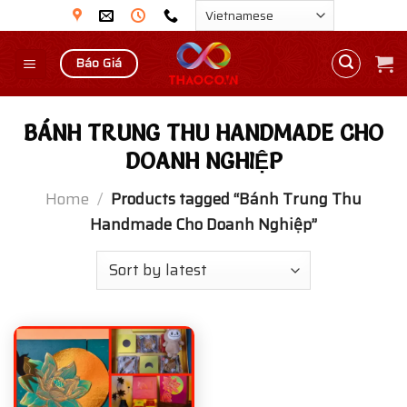
Skip
to
content
Báo Giá
BÁNH TRUNG THU HANDMADE CHO
DOANH NGHIỆP
Home
/
Products tagged “Bánh Trung Thu
Handmade Cho Doanh Nghiệp”