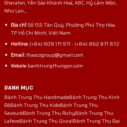
Sheraton, Yến Sào Khánh Hoà, ABC, Hỷ Lâm Môn,
Như Lan,...
Địa chỉ:
Số 155 Tân Quý, Phường Phú Thọ Hòa,
TP Hồ Chí Minh, Việt Nam.
Hotline:
(+84) 909 171 971
-
(+84) 862 871 872
Email:
thaocogroup@gmail.com
banhtrungthungon.com
Website:
DANH MỤC
Bánh Trung Thu Handmade
Bánh Trung Thu Kinh
Đô
Bánh Trung Thu Kido
Bánh Trung Thu
Savouré
Bánh Trung Thu Richy
Bánh Trung Thu
Lafeve
Bánh Trung Thu Givral
Bánh Trung Thu Đại