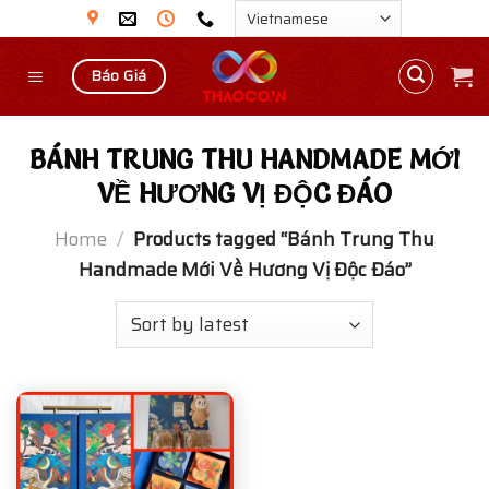
Skip
to
content
Báo Giá
BÁNH TRUNG THU HANDMADE MỚI
VỀ HƯƠNG VỊ ĐỘC ĐÁO
Home
/
Products tagged “Bánh Trung Thu
Handmade Mới Về Hương Vị Độc Đáo”