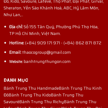
Đô, Kido, Savoure, Lafeve, Thọ Phát, Đại Phát, Girval,
Sheraton, Yến Sào Khánh Hoà, ABC, Hỷ Lâm Môn,
Như Lan,...
Địa chỉ:
Số 155 Tân Quý, Phường Phú Thọ Hòa,
TP Hồ Chí Minh, Việt Nam.
Hotline:
(+84) 909 171 971
-
(+84) 862 871 872
Email:
thaocogroup@gmail.com
banhtrungthungon.com
Website:
DANH MỤC
Bánh Trung Thu Handmade
Bánh Trung Thu Kinh
Đô
Bánh Trung Thu Kido
Bánh Trung Thu
Savouré
Bánh Trung Thu Richy
Bánh Trung Thu