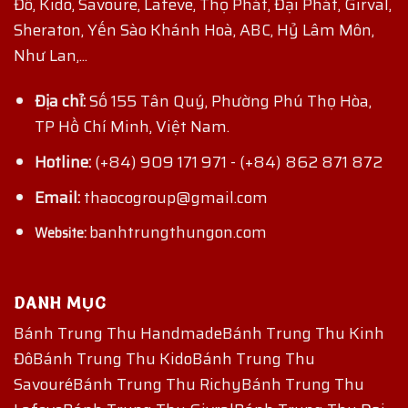
Đô, Kido, Savoure, Lafeve, Thọ Phát, Đại Phát, Girval,
Sheraton, Yến Sào Khánh Hoà, ABC, Hỷ Lâm Môn,
Như Lan,...
Địa chỉ:
Số 155 Tân Quý, Phường Phú Thọ Hòa,
TP Hồ Chí Minh, Việt Nam.
Hotline:
(+84) 909 171 971
-
(+84) 862 871 872
Email:
thaocogroup@gmail.com
banhtrungthungon.com
Website:
DANH MỤC
Bánh Trung Thu Handmade
Bánh Trung Thu Kinh
Đô
Bánh Trung Thu Kido
Bánh Trung Thu
Savouré
Bánh Trung Thu Richy
Bánh Trung Thu