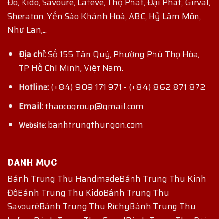
Đô, Kido, Savoure, Lafeve, Thọ Phát, Đại Phát, Girval,
Sheraton, Yến Sào Khánh Hoà, ABC, Hỷ Lâm Môn,
Như Lan,...
Địa chỉ:
Số 155 Tân Quý, Phường Phú Thọ Hòa,
TP Hồ Chí Minh, Việt Nam.
Hotline:
(+84) 909 171 971
-
(+84) 862 871 872
Email:
thaocogroup@gmail.com
banhtrungthungon.com
Website:
DANH MỤC
Bánh Trung Thu Handmade
Bánh Trung Thu Kinh
Đô
Bánh Trung Thu Kido
Bánh Trung Thu
Savouré
Bánh Trung Thu Richy
Bánh Trung Thu