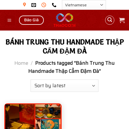
Skip
to
content
Báo Giá
BÁNH TRUNG THU HANDMADE THẬP
CẨM ĐẬM ĐÀ
Home
/
Products tagged “Bánh Trung Thu
Handmade Thập Cẩm Đậm Đà”