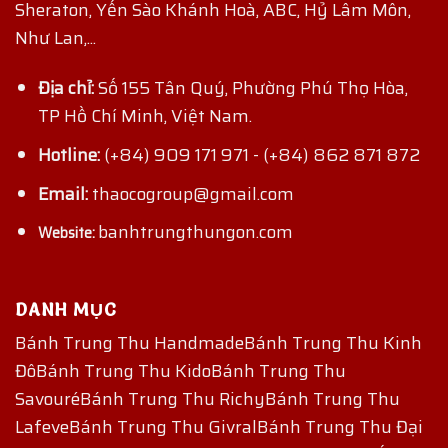
Sheraton, Yến Sào Khánh Hoà, ABC, Hỷ Lâm Môn,
Như Lan,...
Địa chỉ:
Số 155 Tân Quý, Phường Phú Thọ Hòa,
TP Hồ Chí Minh, Việt Nam.
Hotline:
(+84) 909 171 971
-
(+84) 862 871 872
Email:
thaocogroup@gmail.com
banhtrungthungon.com
Website:
DANH MỤC
Bánh Trung Thu Handmade
Bánh Trung Thu Kinh
Đô
Bánh Trung Thu Kido
Bánh Trung Thu
Savouré
Bánh Trung Thu Richy
Bánh Trung Thu
Lafeve
Bánh Trung Thu Givral
Bánh Trung Thu Đại