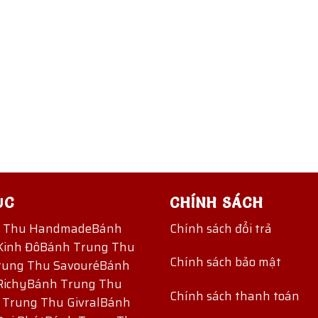
ỤC
CHÍNH SÁCH
g Thu Handmade
Bánh
Chính sách đổi trả
Kinh Đô
Bánh Trung Thu
Chính sách bảo mật
rung Thu Savouré
Bánh
Richy
Bánh Trung Thu
Chính sách thanh toán
 Trung Thu Givral
Bánh