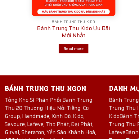
BÁNH TRUNG THU KIDO
Bánh Trung Thu Kido Ưu Đãi
Mới Nhất
Read more
BÁNH TRUNG THU NGON
DANH M
Tổng Kho Sỉ Phân Phối Bánh Trung
Bánh Trun
Thu 20 Thương Hiệu Nổi Tiếng: Co
Trung Thu 
Group, Handmade, Kinh Đô, Kido,
Kido
Bánh T
Savoure, Lafeve, Thọ Phát, Đại Phát,
Trung Thu 
Girval, Sheraton, Yến Sào Khánh Hoà,
Lafeve
Bánh