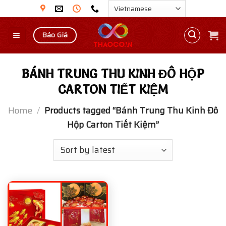
Skip
to
content
Báo Giá
BÁNH TRUNG THU KINH ĐÔ HỘP
CARTON TIẾT KIỆM
Home
/
Products tagged “Bánh Trung Thu Kinh Đô
Hộp Carton Tiết Kiệm”