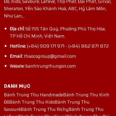
Đô, Kido, Savoure, Lafeve, Thọ Phát, Đại Phát, Girval,
Sheraton, Yến Sào Khánh Hoà, ABC, Hỷ Lâm Môn,
Như Lan,...
Địa chỉ:
Số 155 Tân Quý, Phường Phú Thọ Hòa,
TP Hồ Chí Minh, Việt Nam.
Hotline:
(+84) 909 171 971
-
(+84) 862 871 872
Email:
thaocogroup@gmail.com
banhtrungthungon.com
Website:
DANH MỤC
Bánh Trung Thu Handmade
Bánh Trung Thu Kinh
Đô
Bánh Trung Thu Kido
Bánh Trung Thu
Savouré
Bánh Trung Thu Richy
Bánh Trung Thu