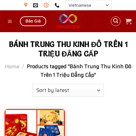
Skip
to
content
Báo Giá
BÁNH TRUNG THU KINH ĐÔ TRÊN 1
TRIỆU ĐẲNG CẤP
Home
/
Products tagged “Bánh Trung Thu Kinh Đô
Trên 1 Triệu Đẳng Cấp”