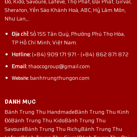
Đô, Kido, Savoure, Lafeve, Thọ Phát, Đại Phát, Girval,
Sheraton, Yến Sào Khánh Hoà, ABC, Hỷ Lâm Môn,
Như Lan,...
Địa chỉ:
Số 155 Tân Quý, Phường Phú Thọ Hòa,
TP Hồ Chí Minh, Việt Nam.
Hotline:
(+84) 909 171 971
-
(+84) 862 871 872
Email:
thaocogroup@gmail.com
banhtrungthungon.com
Website:
DANH MỤC
Bánh Trung Thu Handmade
Bánh Trung Thu Kinh
Đô
Bánh Trung Thu Kido
Bánh Trung Thu
Savouré
Bánh Trung Thu Richy
Bánh Trung Thu