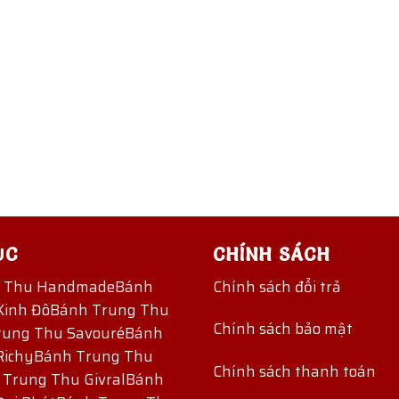
ỤC
CHÍNH SÁCH
g Thu Handmade
Bánh
Chính sách đổi trả
Kinh Đô
Bánh Trung Thu
Chính sách bảo mật
rung Thu Savouré
Bánh
Richy
Bánh Trung Thu
Chính sách thanh toán
 Trung Thu Givral
Bánh