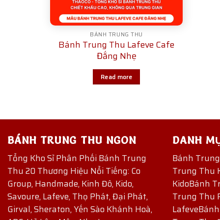
BÁNH TRUNG THU
Bánh Trung Thu Lafeve Cafe
Đắng Nhẹ
Read more
BÁNH TRUNG THU NGON
DANH M
Tổng Kho Sỉ Phân Phối Bánh Trung
Bánh Trun
Thu 20 Thương Hiệu Nổi Tiếng: Co
Trung Thu 
Group, Handmade, Kinh Đô, Kido,
Kido
Bánh T
Savoure, Lafeve, Thọ Phát, Đại Phát,
Trung Thu 
Girval, Sheraton, Yến Sào Khánh Hoà,
Lafeve
Bánh