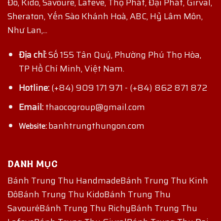
Đô, Kido, Savoure, Lafeve, Thọ Phát, Đại Phát, Girval,
Sheraton, Yến Sào Khánh Hoà, ABC, Hỷ Lâm Môn,
Như Lan,...
Địa chỉ:
Số 155 Tân Quý, Phường Phú Thọ Hòa,
TP Hồ Chí Minh, Việt Nam.
Hotline:
(+84) 909 171 971
-
(+84) 862 871 872
Email:
thaocogroup@gmail.com
banhtrungthungon.com
Website:
DANH MỤC
Bánh Trung Thu Handmade
Bánh Trung Thu Kinh
Đô
Bánh Trung Thu Kido
Bánh Trung Thu
Savouré
Bánh Trung Thu Richy
Bánh Trung Thu