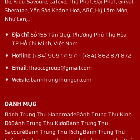
Đô, Kido, Savoure, Lafeve, Thọ Phát, Đại Phát, Girval,
Sheraton, Yến Sào Khánh Hoà, ABC, Hỷ Lâm Môn,
Như Lan,...
Địa chỉ:
Số 155 Tân Quý, Phường Phú Thọ Hòa,
TP Hồ Chí Minh, Việt Nam.
Hotline:
(+84) 909 171 971
-
(+84) 862 871 872
Email:
thaocogroup@gmail.com
banhtrungthungon.com
Website:
DANH MỤC
Bánh Trung Thu Handmade
Bánh Trung Thu Kinh
Đô
Bánh Trung Thu Kido
Bánh Trung Thu
Savouré
Bánh Trung Thu Richy
Bánh Trung Thu