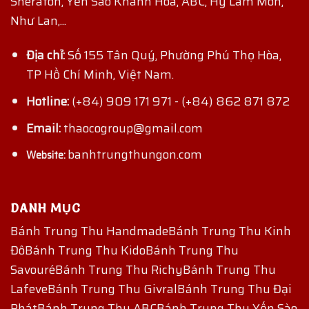
Sheraton, Yến Sào Khánh Hoà, ABC, Hỷ Lâm Môn,
Như Lan,...
Địa chỉ:
Số 155 Tân Quý, Phường Phú Thọ Hòa,
TP Hồ Chí Minh, Việt Nam.
Hotline:
(+84) 909 171 971
-
(+84) 862 871 872
Email:
thaocogroup@gmail.com
banhtrungthungon.com
Website:
DANH MỤC
Bánh Trung Thu Handmade
Bánh Trung Thu Kinh
Đô
Bánh Trung Thu Kido
Bánh Trung Thu
Savouré
Bánh Trung Thu Richy
Bánh Trung Thu
Lafeve
Bánh Trung Thu Givral
Bánh Trung Thu Đại
Phát
Bánh Trung Thu ABC
Bánh Trung Thu Yến Sào