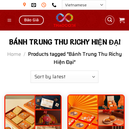
Skip
to
content
Báo Giá
BÁNH TRUNG THU RICHY HIỆN ĐẠI
Home
/
Products tagged “Bánh Trung Thu Richy
Hiện Đại”