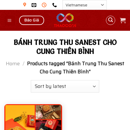
Skip
to
content
Báo Giá
BÁNH TRUNG THU SANEST CHO
CUNG THIÊN BÌNH
Home
/
Products tagged “Bánh Trung Thu Sanest
Cho Cung Thiên Bình”