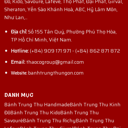
Đô, Kido, Savoure, Lafeve, Thọ Phát, Đại Phát, Girval,
Sheraton, Yến Sào Khánh Hoà, ABC, Hỷ Lâm Môn,
Như Lan,...
Địa chỉ:
Số 155 Tân Quý, Phường Phú Thọ Hòa,
TP Hồ Chí Minh, Việt Nam.
Hotline:
(+84) 909 171 971
-
(+84) 862 871 872
Email:
thaocogroup@gmail.com
banhtrungthungon.com
Website:
DANH MỤC
Bánh Trung Thu Handmade
Bánh Trung Thu Kinh
Đô
Bánh Trung Thu Kido
Bánh Trung Thu
Savouré
Bánh Trung Thu Richy
Bánh Trung Thu