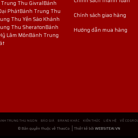
Chính sách thanh toán
 Trung Thu Givral
Bánh
Đại Phát
Bánh Trung Thu
Chính sách giao hàng
ung Thu Yến Sào Khánh
ung Thu Sheraton
Bánh
Hướng dẫn mua hàng
Hỷ Lâm Môn
Bánh Trung
át
ÁNH TRUNG THU NGON
BÁO GIÁ
BRAND KHÁC
KIẾN THỨC
LIÊN HỆ
VỀ COGRO
© Bản quyền thuộc về ThaoCo
Thiết kế bởi
WEBSITEAI.VN