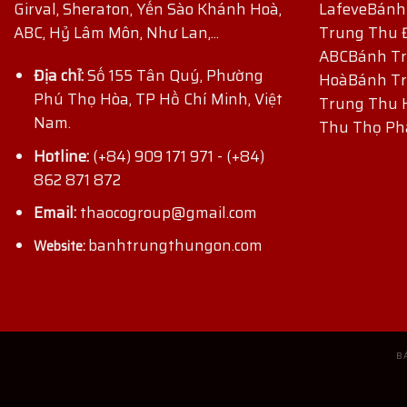
Girval, Sheraton, Yến Sào Khánh Hoà,
Lafeve
Bánh
ABC, Hỷ Lâm Môn, Như Lan,...
Trung Thu 
ABC
Bánh Tr
Địa chỉ:
Số 155 Tân Quý, Phường
Hoà
Bánh Tr
Phú Thọ Hòa, TP Hồ Chí Minh, Việt
Trung Thu 
Nam.
Thu Thọ Ph
Hotline:
(+84) 909 171 971
-
(+84)
862 871 872
Email:
thaocogroup@gmail.com
banhtrungthungon.com
Website:
B