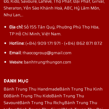
Đô, Kido, Savoure, Lafeve, Thọ Phát, Đại Phát, Girval,
Sheraton, Yến Sào Khánh Hoà, ABC, Hỷ Lâm Môn,
Như Lan,...
Địa chỉ:
Số 155 Tân Quý, Phường Phú Thọ Hòa,
TP Hồ Chí Minh, Việt Nam.
Hotline:
(+84) 909 171 971
-
(+84) 862 871 872
Email:
thaocogroup@gmail.com
banhtrungthungon.com
Website:
DANH MỤC
Bánh Trung Thu Handmade
Bánh Trung Thu Kinh
Đô
Bánh Trung Thu Kido
Bánh Trung Thu
Savouré
Bánh Trung Thu Richy
Bánh Trung Thu