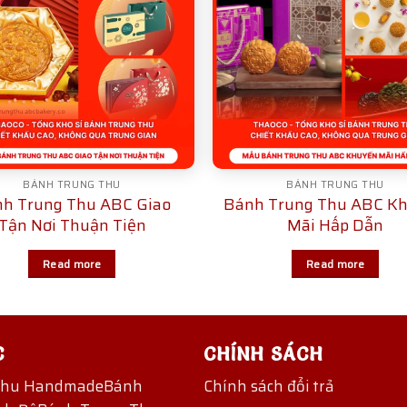
BÁNH TRUNG THU
BÁNH TRUNG THU
h Trung Thu ABC Giao
Bánh Trung Thu ABC K
Tận Nơi Thuận Tiện
Mãi Hấp Dẫn
Read more
Read more
C
CHÍNH SÁCH
Thu Handmade
Bánh
Chính sách đổi trả