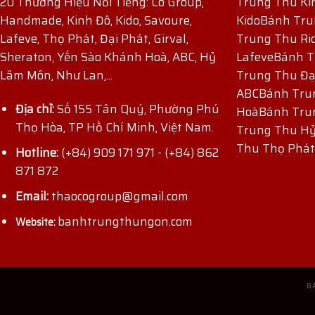
20 Thương Hiệu Nổi Tiếng: Co Group,
Trung Thu Ki
Handmade, Kinh Đô, Kido, Savoure,
Kido
Bánh Tru
Lafeve, Thọ Phát, Đại Phát, Girval,
Trung Thu Ri
Sheraton, Yến Sào Khánh Hoà, ABC, Hỷ
Lafeve
Bánh T
Lâm Môn, Như Lan,...
Trung Thu Đạ
ABC
Bánh Tru
Địa chỉ:
Số 155 Tân Quý, Phường Phú
Hoà
Bánh Tru
Thọ Hòa, TP Hồ Chí Minh, Việt Nam.
Trung Thu H
ĐĂNG KÝ NHẬN ƯU ĐÃI
Thu Thọ Phát
Hotline:
(+84) 909 171 971
-
(+84) 862
871 872
Email:
thaocogroup@gmail.com
banhtrungthungon.com
Website:
B