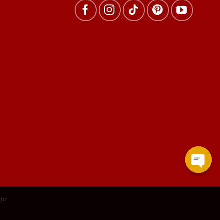
Open
chat
UP