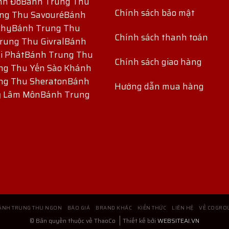
nh Đô
Bánh Trung Thu
Chính sách bảo mật
ng Thu Savouré
Bánh
chy
Bánh Trung Thu
Chính sách thanh toán
rung Thu Givral
Bánh
i Phát
Bánh Trung Thu
Chính sách giao hàng
ng Thu Yến Sào Khánh
ng Thu Sheraton
Bánh
Hướng dẫn mua hàng
ỷ Lâm Môn
Bánh Trung
ÁNH TRUNG THU NGON
BÁO GIÁ
BRAND KHÁC
KIẾN THỨC
LIÊN HỆ
VỀ COGRO
© Bản quyền thuộc về ThaoCo
Thiết kế bởi
WEBSITEAI.VN