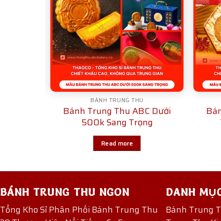
U
BÁNH TRUNG THU
 3D Cách
Bánh Trung Thu ABC Dưới
Bán
o
500k Sang Trọng
Read more
BÁNH TRUNG THU NGON
DANH MỤ
Tổng Kho Sỉ Phân Phối Bánh Trung Thu
Bánh Trung 