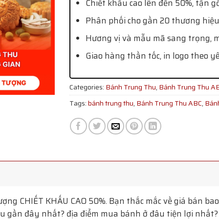
Chiết khấu cao lên đến 50%, tận g
Phân phối cho gần 20 thương hiệu
Hương vị và mẫu mã sang trọng, mớ
Giao hàng thần tốc, in logo theo y
Categories:
Bánh Trung Thu
,
Bánh Trung Thu A
Tags:
bánh trung thu
,
Bánh Trung Thu ABC
,
Bánh
Tượng
CHIẾT KHẤU CAO 50%. Bạn thắc mắc về giá bán bao 
 gần đây nhất? địa điểm mua bánh ở đâu tiện lợi nhất? T