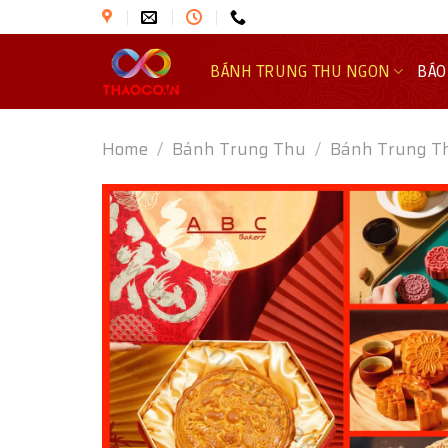
Skip
to
content
BÁNH TRUNG THU NGON
BÁO
Home
/
Bánh Trung Thu
/
Bánh Trung T