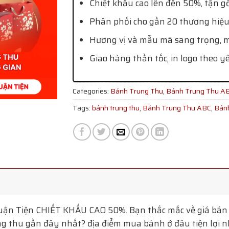
Chiết khấu cao lên đến 50%, tận g
Phân phối cho gần 20 thương hiệu
Hương vị và mẫu mã sang trọng, mớ
Giao hàng thần tốc, in logo theo y
Categories:
Bánh Trung Thu
,
Bánh Trung Thu A
Tags:
bánh trung thu
,
Bánh Trung Thu ABC
,
Bánh
uận Tiện
CHIẾT KHẤU CAO 50%. Bạn thắc mắc về giá bán 
g thu gần đây nhất? địa điểm mua bánh ở đâu tiện lợi nhấ