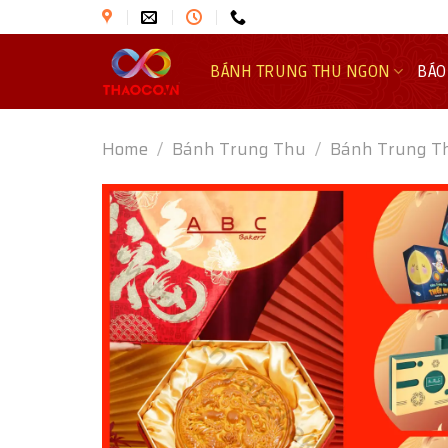
Skip
to
content
BÁNH TRUNG THU NGON
BÁO
Home
/
Bánh Trung Thu
/
Bánh Trung T