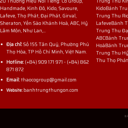
20 Thương Hiệu Nổi Tiếng: Co Group,
Trung Thu Ki
Handmade, Kinh Đô, Kido, Savoure,
Kido
Bánh Tru
Lafeve, Thọ Phát, Đại Phát, Girval,
Trung Thu Ri
Sheraton, Yến Sào Khánh Hoà, ABC, Hỷ
Lafeve
Bánh T
Lâm Môn, Như Lan,...
Trung Thu Đạ
ABC
Bánh Tru
Địa chỉ:
Số 155 Tân Quý, Phường Phú
Hoà
Bánh Tru
Thọ Hòa, TP Hồ Chí Minh, Việt Nam.
Trung Thu H
ĐĂNG KÝ NHẬN ƯU ĐÃI
Thu Thọ Phát
Hotline:
(+84) 909 171 971
-
(+84) 862
871 872
Email:
thaocogroup@gmail.com
banhtrungthungon.com
Website:
B