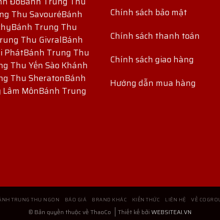
nh Đô
Bánh Trung Thu
Chính sách bảo mật
ng Thu Savouré
Bánh
chy
Bánh Trung Thu
Chính sách thanh toán
rung Thu Givral
Bánh
i Phát
Bánh Trung Thu
Chính sách giao hàng
ng Thu Yến Sào Khánh
ng Thu Sheraton
Bánh
Hướng dẫn mua hàng
ỷ Lâm Môn
Bánh Trung
ÁNH TRUNG THU NGON
BÁO GIÁ
BRAND KHÁC
KIẾN THỨC
LIÊN HỆ
VỀ COGRO
© Bản quyền thuộc về ThaoCo
Thiết kế bởi
WEBSITEAI.VN