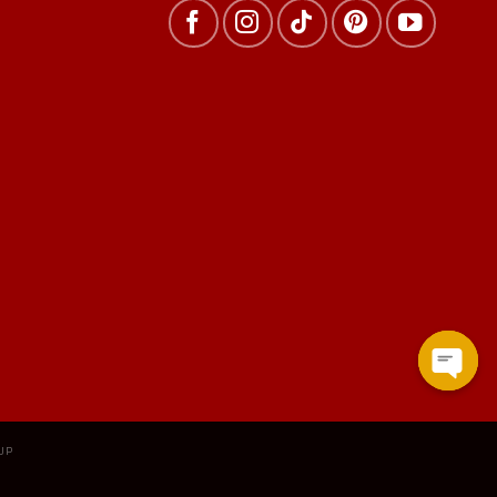
Open
chat
UP