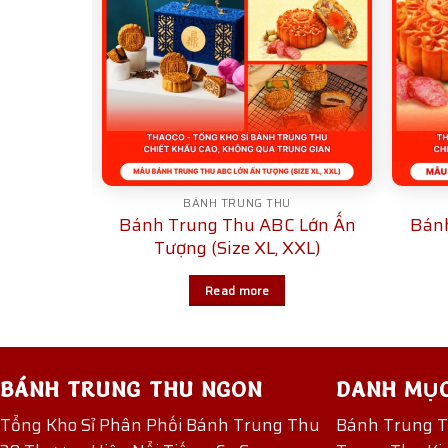
U
BÁNH TRUNG THU
 Trên 1
Bánh Trung Thu ABC Lớn Ấn
Bánh
ấp
Tượng (Size XL, XXL)
Read more
BÁNH TRUNG THU NGON
DANH MỤ
Tổng Kho Sỉ Phân Phối Bánh Trung Thu
Bánh Trung 