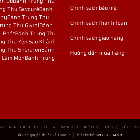
nh Đô
Bánh Trung Thu
Chính sách bảo mật
ng Thu Savouré
Bánh
chy
Bánh Trung Thu
Chính sách thanh toán
rung Thu Givral
Bánh
i Phát
Bánh Trung Thu
Chính sách giao hàng
ng Thu Yến Sào Khánh
ng Thu Sheraton
Bánh
Hướng dẫn mua hàng
ỷ Lâm Môn
Bánh Trung
ÁNH TRUNG THU NGON
BÁO GIÁ
BRAND KHÁC
KIẾN THỨC
LIÊN HỆ
VỀ COGRO
© Bản quyền thuộc về ThaoCo
Thiết kế bởi
WEBSITEAI.VN