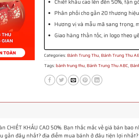
Chiết khấu cao lên đến 50%, tận g
Phân phối cho gần 20 thương hiệu
Hương vị và mẫu mã sang trọng, mớ
Giao hàng thần tốc, in logo theo y
Categories:
Bánh Trung Thu
,
Bánh Trung Thu A
Tags:
bánh trung thu
,
Bánh Trung Thu ABC
,
Bánh
oàn
CHIẾT KHẤU CAO 50%. Bạn thắc mắc về giá bán bao nh
 gần đây nhất? địa điểm mua bánh ở đâu tiện lợi nhất? T