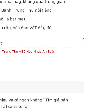
ốc nhà máy, không qua trung gian.
 Bánh Trung Thu nổi tiếng.
i lạ bắt mắt.
êu cầu, hóa đơn VAT đầy đủ.
BC
 Trung Thu ABC Hộp Nhựa An Toàn
iêu và có ngon không? Tìm giá bán
ất cả sẽ có tại