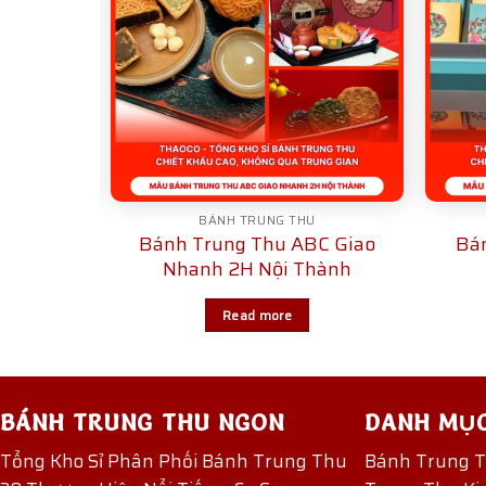
U
BÁNH TRUNG THU
 Mọi Giá
Bánh Trung Thu ABC Giao
Bán
Nhanh 2H Nội Thành
Read more
BÁNH TRUNG THU NGON
DANH MỤ
Tổng Kho Sỉ Phân Phối Bánh Trung Thu
Bánh Trung 