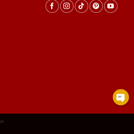
Open
chat
UP