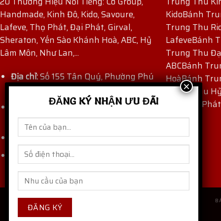
20 Thương Hiệu Nổi Tiếng: Co Group,
Trung Thu Ki
Handmade, Kinh Đô, Kido, Savoure,
Kido
Bánh Tru
Lafeve, Thọ Phát, Đại Phát, Girval,
Trung Thu Ri
Sheraton, Yến Sào Khánh Hoà, ABC, Hỷ
Lafeve
Bánh T
Lâm Môn, Như Lan,...
Trung Thu Đạ
ABC
Bánh Tru
Địa chỉ:
Số 155 Tân Quý, Phường Phú
Hoà
Bánh Tru
Thọ Hòa, TP Hồ Chí Minh, Việt Nam.
Trung Thu H
ĐĂNG KÝ NHẬN ƯU ĐÃI
Thu Thọ Phát
Hotline:
(+84) 909 171 971
-
(+84) 862
871 872
Email:
thaocogroup@gmail.com
banhtrungthungon.com
Website:
B