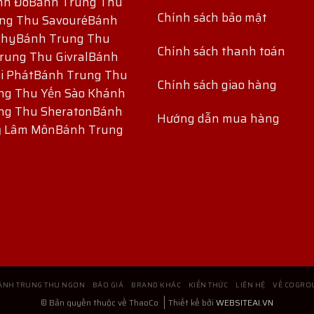
nh Đô
Bánh Trung Thu
Chính sách bảo mật
ng Thu Savouré
Bánh
chy
Bánh Trung Thu
Chính sách thanh toán
rung Thu Givral
Bánh
i Phát
Bánh Trung Thu
Chính sách giao hàng
ng Thu Yến Sào Khánh
ng Thu Sheraton
Bánh
Hướng dẫn mua hàng
ỷ Lâm Môn
Bánh Trung
ÁNH TRUNG THU NGON
BÁO GIÁ
BRAND KHÁC
KIẾN THỨC
LIÊN HỆ
VỀ COGRO
© Bản quyền thuộc về ThaoCo
Thiết kế bởi
WEBSITEAI.VN