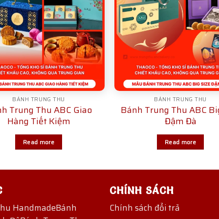
BÁNH TRUNG THU
BÁNH TRUNG THU
h Trung Thu ABC Giao
Bánh Trung Thu ABC Big
Hàng Tiết Kiệm
Đậm Đà
Read more
Read more
C
CHÍNH SÁCH
Thu Handmade
Bánh
Chính sách đổi trả