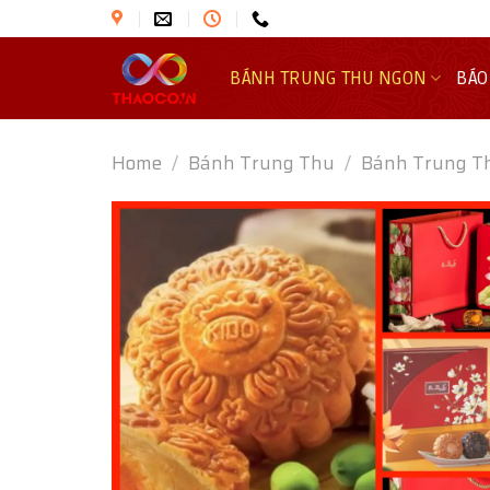
Skip
to
content
BÁNH TRUNG THU NGON
BÁO
Home
/
Bánh Trung Thu
/
Bánh Trung T