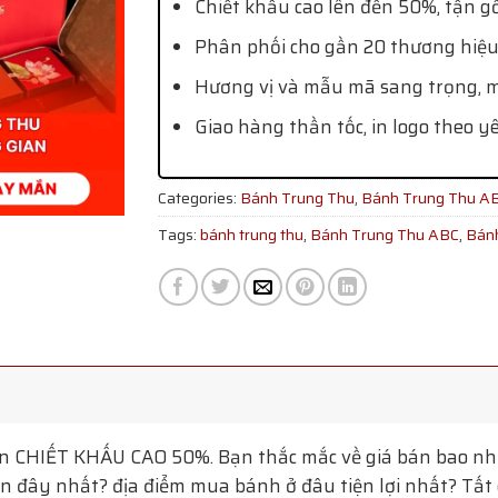
Chiết khấu cao lên đến 50%, tận g
Phân phối cho gần 20 thương hiệu
Hương vị và mẫu mã sang trọng, mớ
Giao hàng thần tốc, in logo theo y
Categories:
Bánh Trung Thu
,
Bánh Trung Thu A
Tags:
bánh trung thu
,
Bánh Trung Thu ABC
,
Bán
ắn
CHIẾT KHẤU CAO 50%. Bạn thắc mắc về giá bán bao nhi
 đây nhất? địa điểm mua bánh ở đâu tiện lợi nhất? Tất c