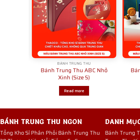
U
BÁNH TRUNG THU
C Truyền
Bánh Trung Thu ABC Nhỏ
Bán
n
Xinh (Size S)
Read more
BÁNH TRUNG THU NGON
DANH MỤ
Tổng Kho Sỉ Phân Phối Bánh Trung Thu
Bánh Trung 