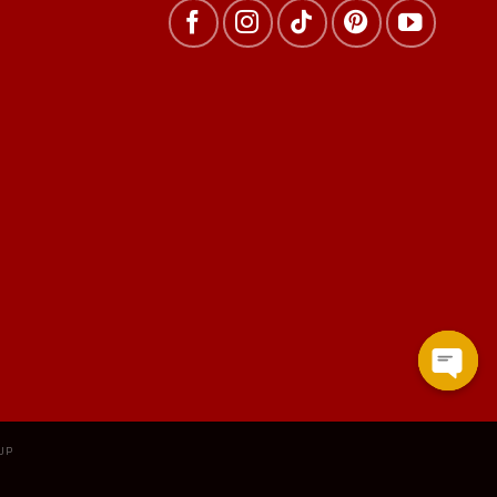
Open
chat
UP