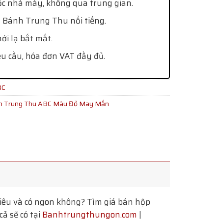
ốc nhà máy, không qua trung gian.
 Bánh Trung Thu nổi tiếng.
i lạ bắt mắt.
êu cầu, hóa đơn VAT đầy đủ.
BC
h Trung Thu ABC Màu Đỏ May Mắn
êu và có ngon không? Tìm giá bán hộp
ả sẽ có tại
Banhtrungthungon.com
|