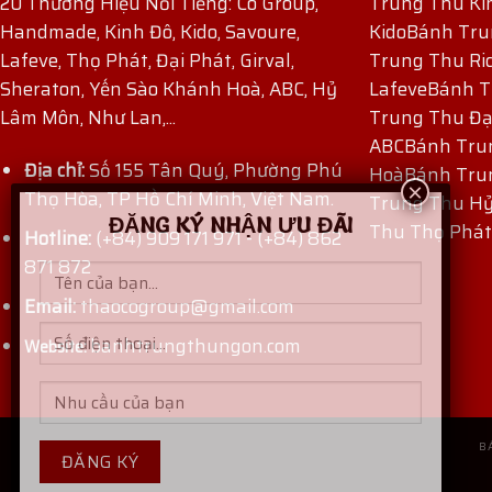
20 Thương Hiệu Nổi Tiếng: Co Group,
Trung Thu Ki
Handmade, Kinh Đô, Kido, Savoure,
Kido
Bánh Tru
Lafeve, Thọ Phát, Đại Phát, Girval,
Trung Thu Ri
Sheraton, Yến Sào Khánh Hoà, ABC, Hỷ
Lafeve
Bánh T
Lâm Môn, Như Lan,...
Trung Thu Đạ
ABC
Bánh Tru
Địa chỉ:
Số 155 Tân Quý, Phường Phú
Hoà
Bánh Tru
Thọ Hòa, TP Hồ Chí Minh, Việt Nam.
Trung Thu H
ĐĂNG KÝ NHẬN ƯU ĐÃI
Thu Thọ Phát
Hotline:
(+84) 909 171 971
-
(+84) 862
871 872
Email:
thaocogroup@gmail.com
banhtrungthungon.com
Website:
B