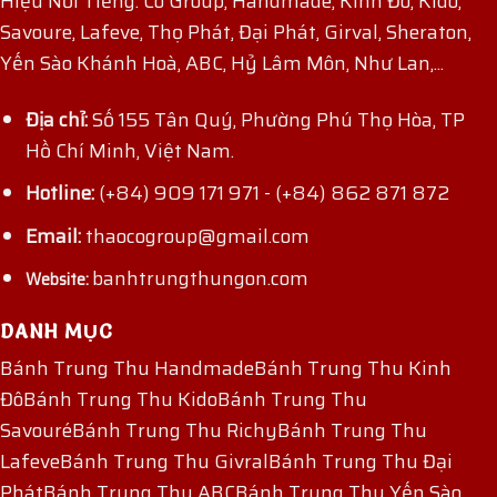
Hiệu Nổi Tiếng: Co Group, Handmade, Kinh Đô, Kido,
Savoure, Lafeve, Thọ Phát, Đại Phát, Girval, Sheraton,
Yến Sào Khánh Hoà, ABC, Hỷ Lâm Môn, Như Lan,...
Địa chỉ:
Số 155 Tân Quý, Phường Phú Thọ Hòa, TP
Hồ Chí Minh, Việt Nam.
Hotline:
(+84) 909 171 971
-
(+84) 862 871 872
Email:
thaocogroup@gmail.com
banhtrungthungon.com
Website:
DANH MỤC
Bánh Trung Thu Handmade
Bánh Trung Thu Kinh
Đô
Bánh Trung Thu Kido
Bánh Trung Thu
Savouré
Bánh Trung Thu Richy
Bánh Trung Thu
Lafeve
Bánh Trung Thu Givral
Bánh Trung Thu Đại
Phát
Bánh Trung Thu ABC
Bánh Trung Thu Yến Sào