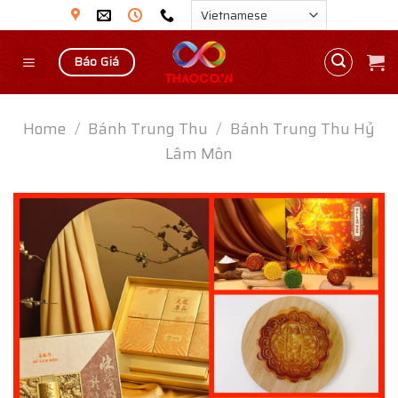
Skip
to
content
Báo Giá
Home
/
Bánh Trung Thu
/
Bánh Trung Thu Hỷ
Lâm Môn