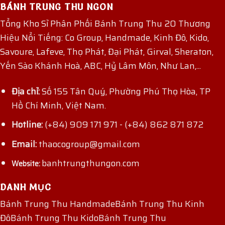
BÁNH TRUNG THU NGON
Tổng Kho Sỉ Phân Phối Bánh Trung Thu 20 Thương
Hiệu Nổi Tiếng: Co Group, Handmade, Kinh Đô, Kido,
Savoure, Lafeve, Thọ Phát, Đại Phát, Girval, Sheraton,
Yến Sào Khánh Hoà, ABC, Hỷ Lâm Môn, Như Lan,...
Địa chỉ:
Số 155 Tân Quý, Phường Phú Thọ Hòa, TP
Hồ Chí Minh, Việt Nam.
Hotline:
(+84) 909 171 971
-
(+84) 862 871 872
Email:
thaocogroup@gmail.com
banhtrungthungon.com
Website:
DANH MỤC
Bánh Trung Thu Handmade
Bánh Trung Thu Kinh
Đô
Bánh Trung Thu Kido
Bánh Trung Thu