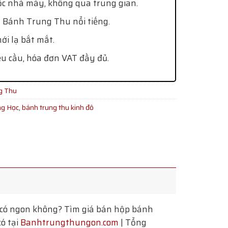
ốc nhà máy, không qua trung gian.
 Bánh Trung Thu nổi tiếng.
i lạ bắt mắt.
êu cầu, hóa đơn VAT đầy đủ.
g Thu
ng Học
,
bánh trung thu kinh đô
có ngon không? Tìm giá bán hộp bánh
ó tại
Banhtrungthungon.com
| Tổng