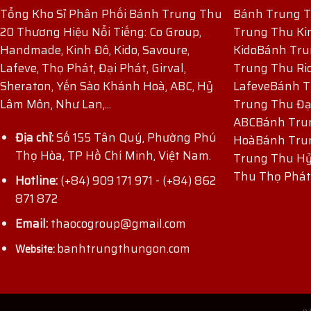
Tổng Kho Sỉ Phân Phối Bánh Trung Thu
Bánh Trung 
20 Thương Hiệu Nổi Tiếng: Co Group,
Trung Thu Ki
Handmade, Kinh Đô, Kido, Savoure,
Kido
Bánh Tru
Lafeve, Thọ Phát, Đại Phát, Girval,
Trung Thu Ri
Sheraton, Yến Sào Khánh Hoà, ABC, Hỷ
Lafeve
Bánh T
Lâm Môn, Như Lan,...
Trung Thu Đạ
ABC
Bánh Tru
Địa chỉ:
Số 155 Tân Quý, Phường Phú
Hoà
Bánh Tru
Thọ Hòa, TP Hồ Chí Minh, Việt Nam.
Trung Thu H
ĐĂNG KÝ NHẬN ƯU ĐÃI
Thu Thọ Phát
Hotline:
(+84) 909 171 971
-
(+84) 862
871 872
Email:
thaocogroup@gmail.com
banhtrungthungon.com
Website: