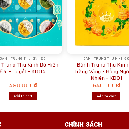
BÁNH TRUNG THU KINH ĐÔ
BÁNH TRUNG THU KINH Đ
 Trung Thu Kinh Đô Hiện
Bánh Trung Thu Kinh
Đại – Tuyết – KD04
Trăng Vàng – Hồng Ngọ
Nhiên – KD01
480.000
₫
640.000
₫
Add to cart
Add to cart
C
CHÍNH SÁCH