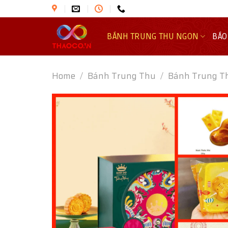
Skip
to
content
BÁNH TRUNG THU NGON
BÁO
Home
/
Bánh Trung Thu
/
Bánh Trung T