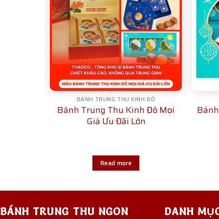
H ĐÔ
BÁNH TRUNG THU KINH ĐÔ
inh Đô
Bánh Trung Thu Kinh Đô Mọi
Bánh
nd Gold –
Giá Ưu Đãi Lớn
₫
Read more
BÁNH TRUNG THU NGON
DANH MỤ