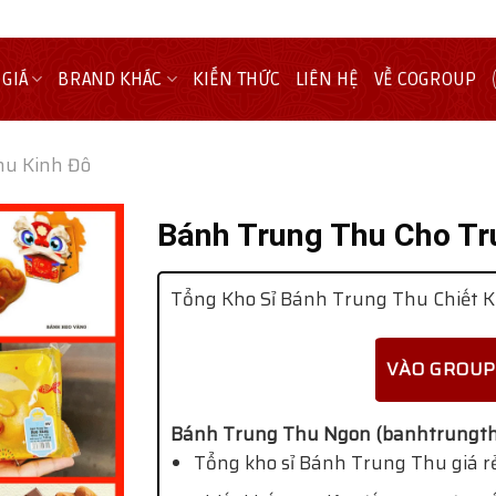
 GIÁ
BRAND KHÁC
KIẾN THỨC
LIÊN HỆ
VỀ COGROUP
hu Kinh Đô
Bánh Trung Thu Cho T
Tổng Kho Sỉ Bánh Trung Thu Chiết K
VÀO GROUP
Bánh Trung Thu Ngon (banhtrungth
Tổng kho sỉ Bánh Trung Thu giá rẻ