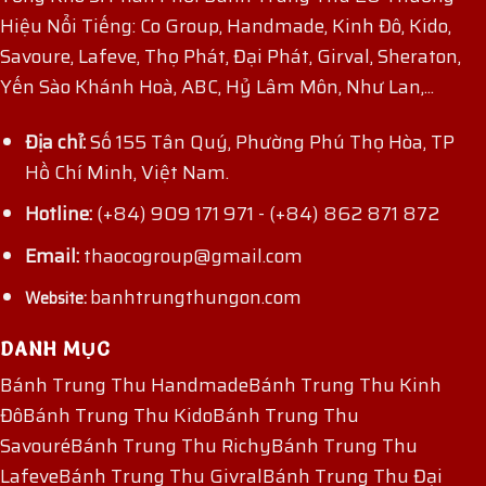
Hiệu Nổi Tiếng: Co Group, Handmade, Kinh Đô, Kido,
Savoure, Lafeve, Thọ Phát, Đại Phát, Girval, Sheraton,
Yến Sào Khánh Hoà, ABC, Hỷ Lâm Môn, Như Lan,...
Địa chỉ:
Số 155 Tân Quý, Phường Phú Thọ Hòa, TP
Hồ Chí Minh, Việt Nam.
Hotline:
(+84) 909 171 971
-
(+84) 862 871 872
Email:
thaocogroup@gmail.com
banhtrungthungon.com
Website:
DANH MỤC
Bánh Trung Thu Handmade
Bánh Trung Thu Kinh
Đô
Bánh Trung Thu Kido
Bánh Trung Thu
Savouré
Bánh Trung Thu Richy
Bánh Trung Thu
Lafeve
Bánh Trung Thu Givral
Bánh Trung Thu Đại