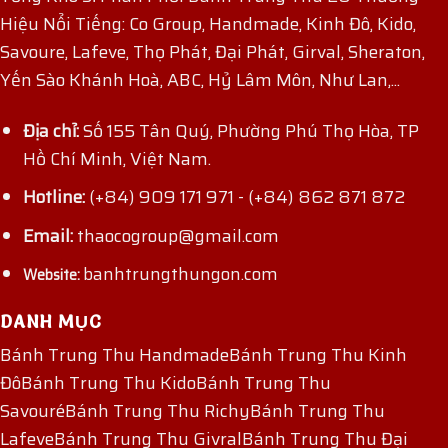
Hiệu Nổi Tiếng: Co Group, Handmade, Kinh Đô, Kido,
Savoure, Lafeve, Thọ Phát, Đại Phát, Girval, Sheraton,
Yến Sào Khánh Hoà, ABC, Hỷ Lâm Môn, Như Lan,...
Địa chỉ:
Số 155 Tân Quý, Phường Phú Thọ Hòa, TP
Hồ Chí Minh, Việt Nam.
Hotline:
(+84) 909 171 971
-
(+84) 862 871 872
Email:
thaocogroup@gmail.com
banhtrungthungon.com
Website:
DANH MỤC
Bánh Trung Thu Handmade
Bánh Trung Thu Kinh
Đô
Bánh Trung Thu Kido
Bánh Trung Thu
Savouré
Bánh Trung Thu Richy
Bánh Trung Thu
Lafeve
Bánh Trung Thu Givral
Bánh Trung Thu Đại