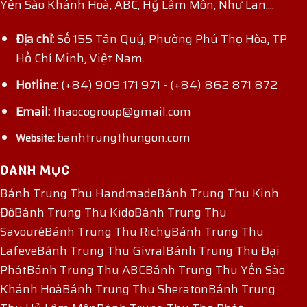
Yến Sào Khánh Hoà, ABC, Hỷ Lâm Môn, Như Lan,...
Địa chỉ:
Số 155 Tân Quý, Phường Phú Thọ Hòa, TP
Hồ Chí Minh, Việt Nam.
Hotline:
(+84) 909 171 971
-
(+84) 862 871 872
Email:
thaocogroup@gmail.com
banhtrungthungon.com
Website:
DANH MỤC
Bánh Trung Thu Handmade
Bánh Trung Thu Kinh
Đô
Bánh Trung Thu Kido
Bánh Trung Thu
Savouré
Bánh Trung Thu Richy
Bánh Trung Thu
Lafeve
Bánh Trung Thu Givral
Bánh Trung Thu Đại
Phát
Bánh Trung Thu ABC
Bánh Trung Thu Yến Sào
Khánh Hoà
Bánh Trung Thu Sheraton
Bánh Trung