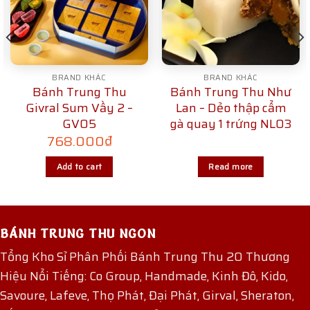
BRAND KHÁC
BRAND KHÁC
Bánh Trung Thu
Bánh Trung Thu Như
Givral Sum Vầy 2 –
Lan – Dẻo thập cẩm
GV05
gà quay 1 trứng NL03
768.000
₫
Add to cart
Read more
BÁNH TRUNG THU NGON
Tổng Kho Sỉ Phân Phối Bánh Trung Thu 20 Thương
Hiệu Nổi Tiếng: Co Group, Handmade, Kinh Đô, Kido,
Savoure, Lafeve, Thọ Phát, Đại Phát, Girval, Sheraton,