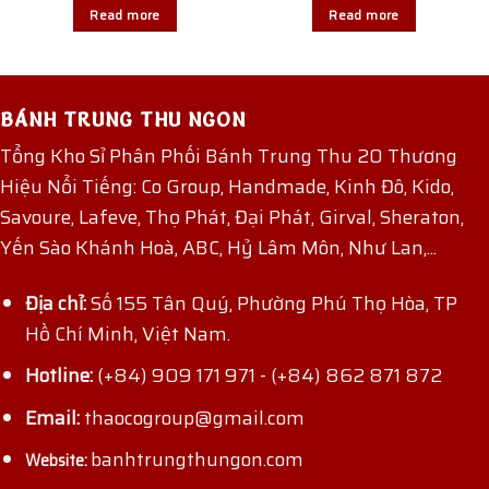
Read more
Read more
BÁNH TRUNG THU NGON
Tổng Kho Sỉ Phân Phối Bánh Trung Thu 20 Thương
Hiệu Nổi Tiếng: Co Group, Handmade, Kinh Đô, Kido,
Savoure, Lafeve, Thọ Phát, Đại Phát, Girval, Sheraton,
Yến Sào Khánh Hoà, ABC, Hỷ Lâm Môn, Như Lan,...
Địa chỉ:
Số 155 Tân Quý, Phường Phú Thọ Hòa, TP
Hồ Chí Minh, Việt Nam.
Hotline:
(+84) 909 171 971
-
(+84) 862 871 872
Email:
thaocogroup@gmail.com
banhtrungthungon.com
Website: