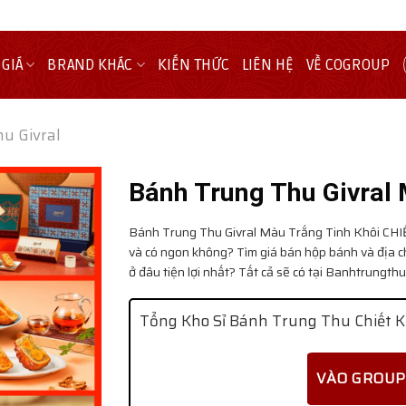
 GIÁ
BRAND KHÁC
KIẾN THỨC
LIÊN HỆ
VỀ COGROUP
u Givral
Bánh Trung Thu Givral 
Bánh Trung Thu Givral Màu Trắng Tinh Khôi
CHI
và có ngon không? Tìm giá bán hộp bánh và địa c
ở đâu tiện lợi nhất? Tất cả sẽ có tại Banhtrungt
Tổng Kho Sỉ Bánh Trung Thu Chiết K
VÀO GROUP