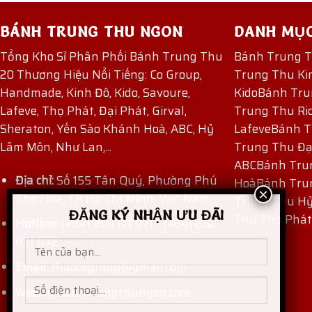
BÁNH TRUNG THU NGON
DANH MỤ
Tổng Kho Sỉ Phân Phối Bánh Trung Thu
Bánh Trung 
20 Thương Hiệu Nổi Tiếng: Co Group,
Trung Thu Ki
Handmade, Kinh Đô, Kido, Savoure,
Kido
Bánh Tru
Lafeve, Thọ Phát, Đại Phát, Girval,
Trung Thu Ri
Sheraton, Yến Sào Khánh Hoà, ABC, Hỷ
Lafeve
Bánh T
Lâm Môn, Như Lan,...
Trung Thu Đạ
ABC
Bánh Tru
Địa chỉ:
Số 155 Tân Quý, Phường Phú
Hoà
Bánh Tru
Thọ Hòa, TP Hồ Chí Minh, Việt Nam.
Trung Thu H
ĐĂNG KÝ NHẬN ƯU ĐÃI
Thu Thọ Phát
Hotline:
(+84) 909 171 971
-
(+84) 862
871 872
Email:
thaocogroup@gmail.com
banhtrungthungon.com
Website: