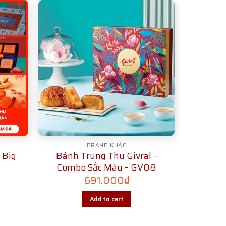
BRAND KHÁC
 Big
Bánh Trung Thu Givral –
Combo Sắc Màu – GV08
691.000
₫
Add to cart