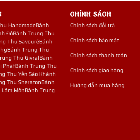
C
CHÍNH SÁCH
Thu Handmade
Bánh
Chính sách đổi trả
nh Đô
Bánh Trung Thu
Chính sách bảo mật
ng Thu Savouré
Bánh
chy
Bánh Trung Thu
Chính sách thanh toán
rung Thu Givral
Bánh
i Phát
Bánh Trung Thu
Chính sách giao hàng
ng Thu Yến Sào Khánh
ng Thu Sheraton
Bánh
Hướng dẫn mua hàng
ỷ Lâm Môn
Bánh Trung