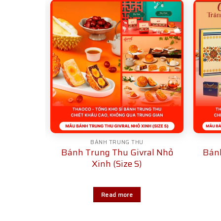
U
BÁNH TRUNG THU
al Bí Ẩn
Bánh Trung Thu Givral Nhỏ
Bánh
ạp
Xinh (Size S)
Read more