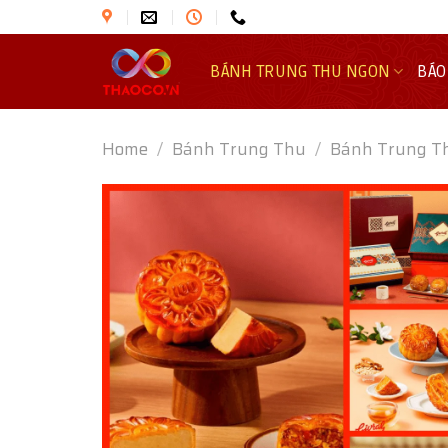
Skip
to
content
BÁNH TRUNG THU NGON
BÁO
Home
/
Bánh Trung Thu
/
Bánh Trung Th