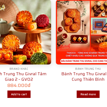
BRAND KHÁC
BÁNH TRUNG THU
h Trung Thu Givral Tâm
Bánh Trung Thu Givral
Giao 2 – GV02
Cung Thiên Bình
884.000
₫
Add to cart
Read more