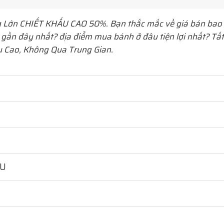
g Lớn
CHIẾT KHẤU CAO 50%. Bạn thắc mắc về giá bán bao 
 gần đây nhất? địa điểm mua bánh ở đâu tiện lợi nhất? Tấ
u Cao, Không Qua Trung Gian.
HU