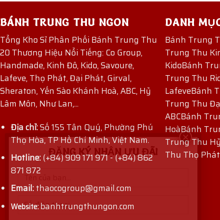
BÁNH TRUNG THU NGON
DANH MỤ
Tổng Kho Sỉ Phân Phối Bánh Trung Thu
Bánh Trung 
20 Thương Hiệu Nổi Tiếng: Co Group,
Trung Thu Ki
Handmade, Kinh Đô, Kido, Savoure,
Kido
Bánh Tru
Lafeve, Thọ Phát, Đại Phát, Girval,
Trung Thu Ri
Sheraton, Yến Sào Khánh Hoà, ABC, Hỷ
Lafeve
Bánh T
Lâm Môn, Như Lan,...
Trung Thu Đạ
ABC
Bánh Tru
Địa chỉ:
Số 155 Tân Quý, Phường Phú
Hoà
Bánh Tru
Thọ Hòa, TP Hồ Chí Minh, Việt Nam.
Trung Thu H
ĐĂNG KÝ NHẬN ƯU ĐÃI
Thu Thọ Phát
Hotline:
(+84) 909 171 971
-
(+84) 862
871 872
Email:
thaocogroup@gmail.com
banhtrungthungon.com
Website: