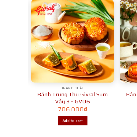
BRAND KHÁC
ral Sum
Bánh Trung Thu Givral Sum
Bán
5
Vầy 3 – GV06
706.000
₫
Add to cart