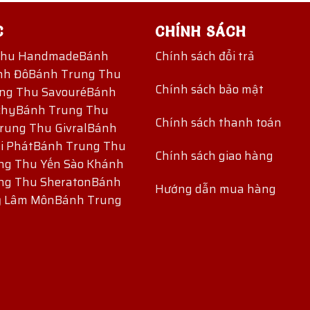
C
CHÍNH SÁCH
Thu Handmade
Bánh
Chính sách đổi trả
nh Đô
Bánh Trung Thu
Chính sách bảo mật
ng Thu Savouré
Bánh
chy
Bánh Trung Thu
Chính sách thanh toán
rung Thu Givral
Bánh
i Phát
Bánh Trung Thu
Chính sách giao hàng
ng Thu Yến Sào Khánh
ng Thu Sheraton
Bánh
Hướng dẫn mua hàng
ỷ Lâm Môn
Bánh Trung