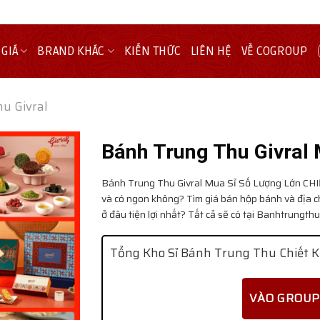
 GIÁ
BRAND KHÁC
KIẾN THỨC
LIÊN HỆ
VỀ COGROUP
u Givral
Bánh Trung Thu Givral
Bánh Trung Thu Givral Mua Sỉ Số Lượng Lớn
CHI
và có ngon không? Tìm giá bán hộp bánh và địa c
ở đâu tiện lợi nhất? Tất cả sẽ có tại Banhtrungt
Tổng Kho Sỉ Bánh Trung Thu Chiết K
VÀO GROUP