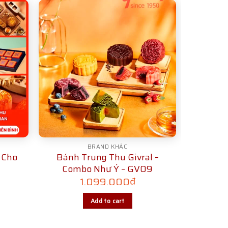
BRAND KHÁC
 Cho
Bánh Trung Thu Givral –
Combo Như Ý – GV09
1.099.000
₫
Add to cart