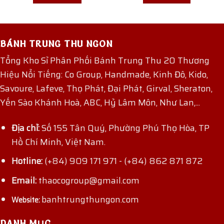
BÁNH TRUNG THU NGON
Tổng Kho Sỉ Phân Phối Bánh Trung Thu 20 Thương
Hiệu Nổi Tiếng: Co Group, Handmade, Kinh Đô, Kido,
Savoure, Lafeve, Thọ Phát, Đại Phát, Girval, Sheraton,
Yến Sào Khánh Hoà, ABC, Hỷ Lâm Môn, Như Lan,...
Địa chỉ:
Số 155 Tân Quý, Phường Phú Thọ Hòa, TP
Hồ Chí Minh, Việt Nam.
Hotline:
(+84) 909 171 971
-
(+84) 862 871 872
Email:
thaocogroup@gmail.com
banhtrungthungon.com
Website:
DANH MỤC