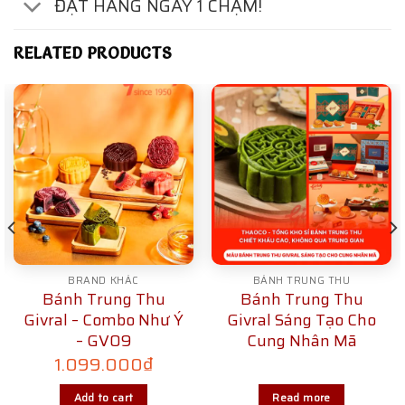
ĐẶT HÀNG NGAY 1 CHẠM!
RELATED PRODUCTS
BRAND KHÁC
BÁNH TRUNG THU
Bánh Trung Thu
Bánh Trung Thu
Givral – Combo Như Ý
Givral Sáng Tạo Cho
– GV09
Cung Nhân Mã
1.099.000
₫
Add to cart
Read more