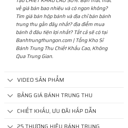
Tạo
CHIẾT KHẤU CAO 50%. Bạn thắc mắc
về giá bán bao nhiêu và có ngon không?
Tìm giá bán hộp bánh và địa chỉ bán bánh
trung thu gần đây nhất? địa điểm mua
bánh ở đâu tiện lợi nhất? Tất cả sẽ có tại
Banhtrungthungon.com | Tổng Kho Sỉ
Bánh Trung Thu Chiết Khấu Cao, Không
Qua Trung Gian.
VIDEO SẢN PHẨM
BẢNG GIÁ BÁNH TRUNG THU
CHIẾT KHẤU, ƯU ĐÃI HẤP DẪN
25 THƯƠNG HIỆU BÁNH TRUNG