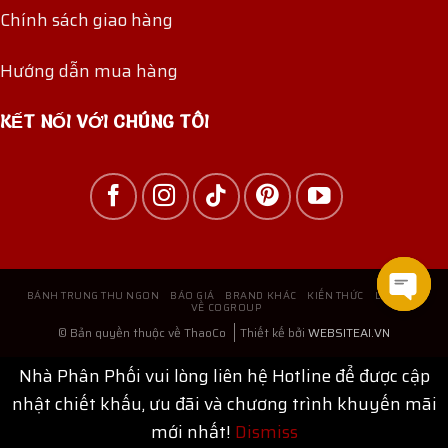
Chính sách giao hàng
Hướng dẫn mua hàng
KẾT NỐI VỚI CHÚNG TÔI
BÁNH TRUNG THU NGON
BÁO GIÁ
BRAND KHÁC
KIẾN THỨC
LIÊN HỆ
VỀ COGROUP
Open
© Bản quyền thuộc về ThaoCo
Thiết kế bởi
WEBSITEAI.VN
chat
Nhà Phân Phối vui lòng liên hệ Hotline để được cập
nhật chiết khấu, ưu đãi và chương trình khuyến mãi
mới nhất!
Dismiss