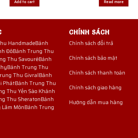
Add to cart
Read more
C
CHÍNH SÁCH
Thu Handmade
Bánh
Chính sách đổi trả
nh Đô
Bánh Trung Thu
Chính sách bảo mật
ng Thu Savouré
Bánh
chy
Bánh Trung Thu
Chính sách thanh toán
rung Thu Givral
Bánh
i Phát
Bánh Trung Thu
Chính sách giao hàng
ng Thu Yến Sào Khánh
ng Thu Sheraton
Bánh
Hướng dẫn mua hàng
ỷ Lâm Môn
Bánh Trung