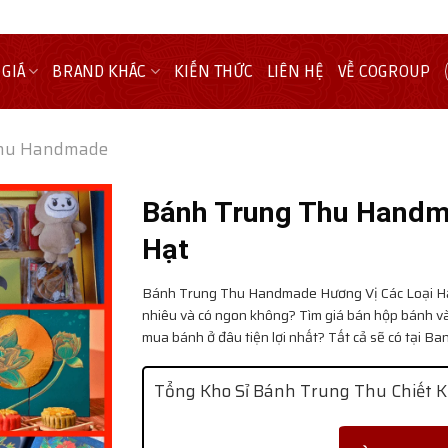
 GIÁ
BRAND KHÁC
KIẾN THỨC
LIÊN HỆ
VỀ COGROUP
Thu Handmade
Bánh Trung Thu Handm
Hạt
Bánh Trung Thu Handmade Hương Vị Các Loại H
nhiêu và có ngon không? Tìm giá bán hộp bánh và
mua bánh ở đâu tiện lợi nhất? Tất cả sẽ có tại 
Tổng Kho Sỉ Bánh Trung Thu Chiết K