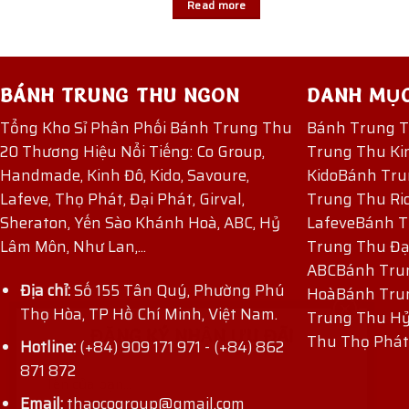
Read more
BÁNH TRUNG THU NGON
DANH MỤ
Tổng Kho Sỉ Phân Phối Bánh Trung Thu
Bánh Trung 
20 Thương Hiệu Nổi Tiếng: Co Group,
Trung Thu Ki
Handmade, Kinh Đô, Kido, Savoure,
Kido
Bánh Tru
Lafeve, Thọ Phát, Đại Phát, Girval,
Trung Thu Ri
Sheraton, Yến Sào Khánh Hoà, ABC, Hỷ
Lafeve
Bánh T
Lâm Môn, Như Lan,...
Trung Thu Đạ
ABC
Bánh Tru
Địa chỉ:
Số 155 Tân Quý, Phường Phú
Hoà
Bánh Tru
Thọ Hòa, TP Hồ Chí Minh, Việt Nam.
Trung Thu H
ĐĂNG KÝ NHẬN ƯU ĐÃI
Thu Thọ Phát
Hotline:
(+84) 909 171 971
-
(+84) 862
871 872
Email:
thaocogroup@gmail.com