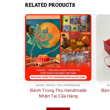
RELATED PRODUCTS
DMADE
BÁNH TRUNG THU HANDMADE
B
andmade
Bánh Trung Thu Handmade
Bán
– HM02
Nhận Tại Cửa Hàng