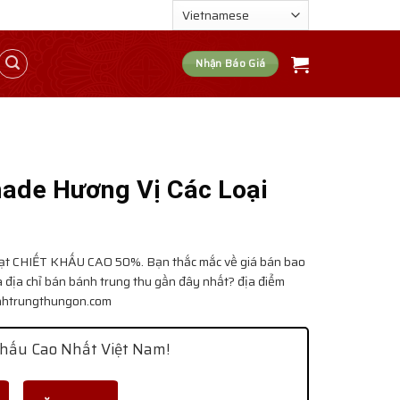
Nhận Báo Giá
ade Hương Vị Các Loại
ạt
CHIẾT KHẤU CAO 50%. Bạn thắc mắc về giá bán bao
 địa chỉ bán bánh trung thu gần đây nhất? địa điểm
Banhtrungthungon.com
hấu Cao Nhất Việt Nam!