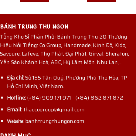
BÁNH TRUNG THU NGON
Tổng Kho Sỉ Phân Phối Bánh Trung Thu 20 Thương
Hiệu Nổi Tiếng: Co Group, Handmade, Kinh Đô, Kido,
Savoure, Lafeve, Thọ Phát, Đại Phát, Girval, Sheraton,
Yến Sào Khánh Hoà, ABC, Hỷ Lâm Môn, Như Lan,...
Địa chỉ:
Số 155 Tân Quý, Phường Phú Thọ Hòa, TP
Hồ Chí Minh, Việt Nam.
Hotline:
(+84) 909 171 971
-
(+84) 862 871 872
Email:
thaocogroup@gmail.com
banhtrungthungon.com
Website:
DANH MỤC